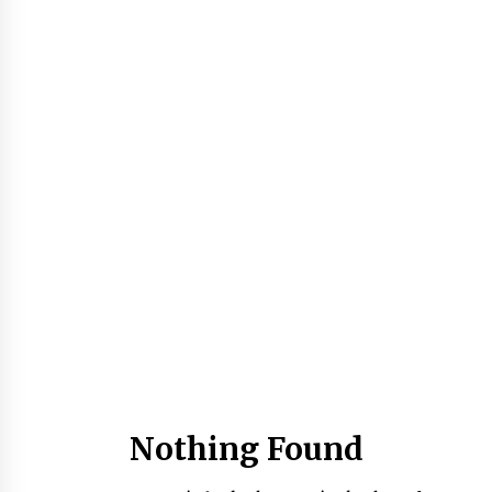
5 ans ago
Rencontre nocturne dans le désert (Un conte
touareg)
5 ans ago
Un conte targui/ Quand la tête est vide
5 ans ago
Tradition orale/ D’où viennent les contes et à
quoi servent-ils?
5 ans ago
Nothing Found