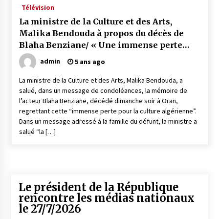
Télévision
La ministre de la Culture et des Arts,
Mythes et croyances / L’hospitalité des
Malika Bendouda à propos du décès de
montagnards
Blaha Benziane/ « Une immense perte
4 ans ago
pour la culture algérienne »
admin
5 ans ago
Quand on va vite
La ministre de la Culture et des Arts, Malika Bendouda, a
5 ans ago
salué, dans un message de condoléances, la mémoire de
l’acteur Blaha Benziane, décédé dimanche soir à Oran,
regrettant cette “immense perte pour la culture algérienne”.
« Père, tiens-moi, je vais tomber ! »
Dans un message adressé à la famille du défunt, la ministre a
5 ans ago
salué “la […]
Le bouc de l’Au-delà
5 ans ago
Le président de la République
rencontre les médias nationaux
Le monstrueux vieillard (Un récit du Sud
le 27/7/2026
algérien)