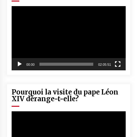
5 ans ago
Lecteur
vidéo
Rencontre nocturne dans le désert (Un conte
touareg)
5 ans ago
Un conte targui/ Quand la tête est vide
5 ans ago
00:00
02:05:51
Tradition orale/ D’où viennent les contes et à
quoi servent-ils?
5 ans ago
Pourquoi la visite du pape Léon
XIV dérange-t-elle?
Lecteur
vidéo