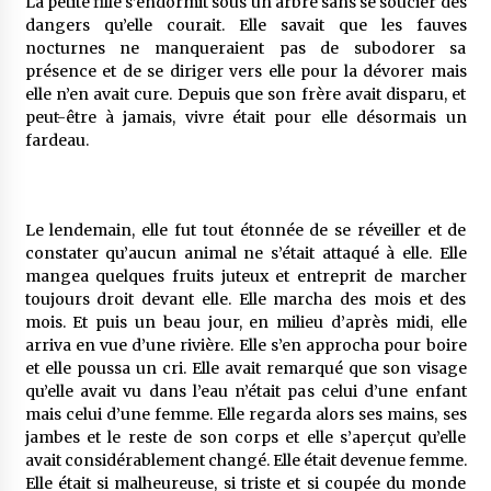
La petite fille s’endormit sous un arbre sans se soucier des
5 ans ago
dangers qu’elle courait. Elle savait que les fauves
nocturnes ne manqueraient pas de subodorer sa
Rencontre nocturne dans le désert (Un conte
présence et de se diriger vers elle pour la dévorer mais
touareg)
elle n’en avait cure. Depuis que son frère avait disparu, et
5 ans ago
peut-être à jamais, vivre était pour elle désormais un
fardeau.
Un conte targui/ Quand la tête est vide
5 ans ago
Le lendemain, elle fut tout étonnée de se réveiller et de
constater qu’aucun animal ne s’était attaqué à elle. Elle
Tradition orale/ D’où viennent les contes et à
mangea quelques fruits juteux et entreprit de marcher
quoi servent-ils?
toujours droit devant elle. Elle marcha des mois et des
5 ans ago
mois. Et puis un beau jour, en milieu d’après midi, elle
arriva en vue d’une rivière. Elle s’en approcha pour boire
et elle poussa un cri. Elle avait remarqué que son visage
qu’elle avait vu dans l’eau n’était pas celui d’une enfant
mais celui d’une femme. Elle regarda alors ses mains, ses
jambes et le reste de son corps et elle s’aperçut qu’elle
avait considérablement changé. Elle était devenue femme.
Elle était si malheureuse, si triste et si coupée du monde