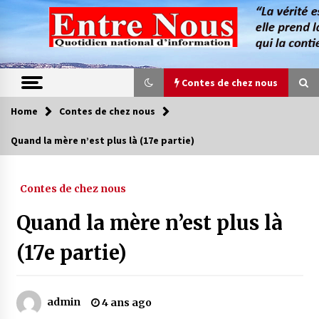
Skip
to
content
Contes de chez nous
Home
Contes de chez nous
Contes de chez nous
Quand la mère n’est plus là (17e partie)
Quand la mère n’est plus là (17e partie)
4 ans ago
Contes de chez nous
Quand la mère n’est plus là
Magie de sorcier
4 ans ago
(17e partie)
Oum el Gaïla / L’ogresse du M’zab
admin
4 ans ago
4 ans ago