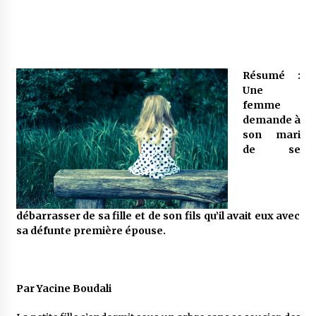
Mythes et croyances / L’hospitalité des
montagnards
4 ans ago
Résumé :
Une
Quand on va vite
femme
5 ans ago
demande à
son mari
de se
« Père, tiens-moi, je vais tomber ! »
5 ans ago
débarrasser de sa fille et de son fils qu’il avait eux avec
sa défunte première épouse.
Le bouc de l’Au-delà
5 ans ago
Par Yacine Boudali
Le monstrueux vieillard (Un récit du Sud
algérien)