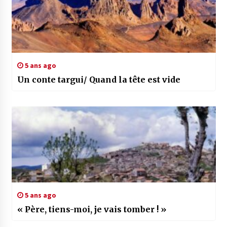
5 ans ago
Un conte targui/ Quand la tête est vide
5 ans ago
« Père, tiens-moi, je vais tomber ! »