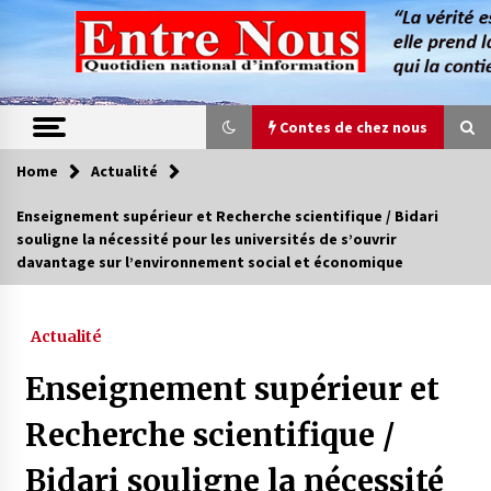
Skip
to
content
Contes de chez nous
Home
Actualité
Contes de chez nous
Enseignement supérieur et Recherche scientifique / Bidari
souligne la nécessité pour les universités de s’ouvrir
Quand la mère n’est plus là (17e partie)
davantage sur l’environnement social et économique
4 ans ago
Actualité
Magie de sorcier
4 ans ago
Enseignement supérieur et
Recherche scientifique /
Oum el Gaïla / L’ogresse du M’zab
Bidari souligne la nécessité
4 ans ago