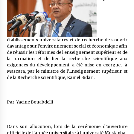
5 ans ago
Rencontre nocturne dans le désert (Un conte
touareg)
5 ans ago
établissements universitaires et de recherche de s’ouvrir
Un conte targui/ Quand la tête est vide
davantage sur l’environnement social et économique afin
5 ans ago
de réussir les réformes de l’enseignement supérieur et de
la formation et de lier la recherche scientifique aux
exigences du développement, a été mise en exergue, à
Mascara, par le ministre de l’Enseignement supérieur et
Tradition orale/ D’où viennent les contes et à
de la Recherche scientifique, Kamel Bidari.
quoi servent-ils?
5 ans ago
Par Yacine Bouabdelli
Dans son allocution, lors de la cérémonie d’ouverture
officielle de l’année universitaire à l’université Mustapha-