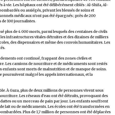
 vie. Les hôpitaux ont été délibérément ciblés : Al-Shifa, Al-
bombardés ou assiégés, privant les blessés de soins et
rsonnels médicaux n’ont pas été épargnés ; près de 200
 de 100 journalistes.
é plus de 4 000 morts, parmi lesquels des centaines de civils
 les infrastructures vitales détruites et des dizaines de milliers
 écoles, des dispensaires et même des convois humanitaires. Les
és.
dements ont continué, frappant des zones civiles et
e. Les camions de nourriture et de médicaments sont restés
es enfants sont morts de malnutrition et de manque de soins.
s se poursuivent malgré les appels internationaux, et la
le. À Gaza, plus de deux millions de personnes vivent sous
e nourriture. Les réseaux d’eau ont été détruits, provoquant des
 dattes ou un morceau de pain par jour. Les enfants souffrent
 de lait ou de médicaments. Les écoles ont été transformées en
bombardées. Plus de 1,7 million de personnes ont été déplacées