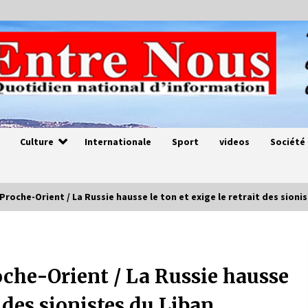
Culture
Internationale
Sport
videos
Société
Proche-Orient / La Russie hausse le ton et exige le retrait des sioni
Magie de sorcier
4 ans ago
oche-Orient / La Russie hausse
t des sionistes du Liban