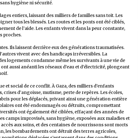
sans hygiène ni sécurité.
ges entiers, laissant des milliers de familles sans toit. Les
ner tous les blessés. Les routes et les ponts ont été ciblés,
ement de l’aide. Les enfants vivent dans la peur constante,
rs proches.
es. Ils laissent derrière eux des générations traumatisées.
d’autres vivent avec des handicaps irréversibles. La
t des logements condamne même les survivants à une vie de
t aussi anéanti les réseaux d’eau et d’électricité, plongeant
oif.
et social de ce conflit. À Gaza, des milliers d’enfants
 crises d’angoisse, mutisme, perte de repères. Les écoles,
bris pour les déplacés, privant ainsi une génération entière
scolaires ont été endommagés ou détruits, compromettant
niversités ont également été ciblées, effaçant des années de
s des camps improvisés, sans hygiène, exposées aux maladies et
accès aux soins, et des centaines de nourrissons sont morts
n, les bombardements ont détruit des terres agricoles,
s populations déplacées s’entassent dans des conditions