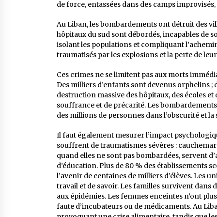
de force, entassées dans des camps improvisés, 
Au Liban, les bombardements ont détruit des villa
hôpitaux du sud sont débordés, incapables de soig
isolant les populations et compliquant l’achemin
traumatisés par les explosions et la perte de leu
Ces crimes ne se limitent pas aux morts immédiat
Des milliers d’enfants sont devenus orphelins ; 
destruction massive des hôpitaux, des écoles e
souffrance et de précarité. Les bombardements on
des millions de personnes dans l’obscurité et la s
Il faut également mesurer l’impact psychologique 
souffrent de traumatismes sévères : cauchemars,
quand elles ne sont pas bombardées, servent d’a
d’éducation. Plus de 80 % des établissements 
l’avenir de centaines de milliers d’élèves. Les u
travail et de savoir. Les familles survivent dan
aux épidémies. Les femmes enceintes n’ont plus 
faute d’incubateurs ou de médicaments. Au Liba
provoquant une crise alimentaire, tandis que le