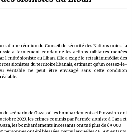
é
Quand on va vite
5 ans ago
Le monstrueux vieillard (Un récit
du Sud algérien)
5 ans ago
ors d’une réunion du Conseil de sécurité des Nations unies, la
ussie a fermement condamné les actions militaires menées
Tradition orale/ D’où viennent les
ar l’entité sioniste au Liban. Elle a exigé le retrait immédiat des
contes et à quoi servent-ils?
orces sionistes du territoire libanais, estimant qu’un cessez-le-
5 ans ago
eu véritable ne peut être envisagé sans cette condition
réalable.
on du scénario de Gaza, où les bombardements et l’invasion ont
ctobre 2023, les crimes commis par l’armée sioniste à Gaza et
 Gaza, les bombardements incessants ont tué plus de 69 000
00 personnes ont été blessées, parmi lesquelles 46 500 enfants.