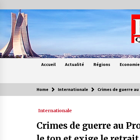
Skip
to
content
Accueil
Actualité
Régions
Economie
Home
Internationale
Crimes de guerre au 
Contes de chez nous
Internationale
Quand la mère n’est plus là (17e
partie)
Crimes de guerre au Pr
4 ans ago
le ton et exige le retrai