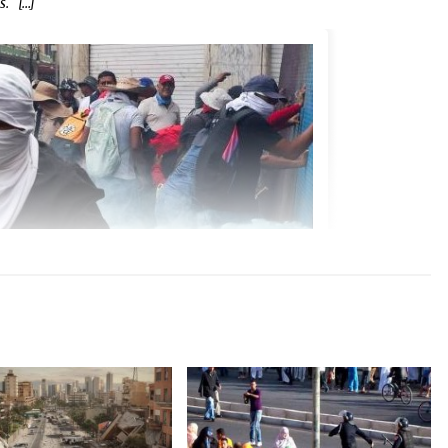
s. […]