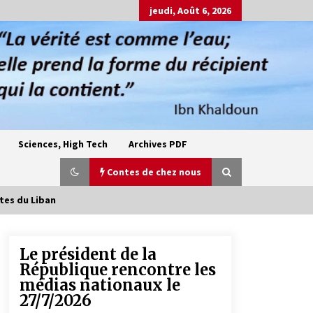
jeudi, Août 6, 2026
Sciences, High Tech
Archives PDF
Contes de chez nous
stes du Liban
Le président de la
Oum el Gaïla / L’ogresse du M’zab
République rencontre les
4 ans ago
médias nationaux le
27/7/2026