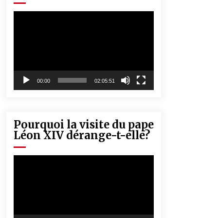
« Père, tiens-moi, je vais tomber ! »
5 ans ago
Lecteur
vidéo
Rencontre nocturne dans le désert
(Un conte touareg)
5 ans ago
00:00
02:05:51
Pourquoi la visite du pape
Léon XIV dérange-t-elle?
Lecteur
vidéo