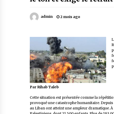
Mythes et croyances / L’hospitalit
des montagnards
4 ans ago
admin
2 mois ago
Le bouc de l’Au-delà
5 ans ago
L
R
Un conte targui/ Quand la tête est
p
vide
f
5 ans ago
f
p
Par Rihab Taleb
Cette situation est présentée comme la répétiti
provoqué une catastrophe humanitaire. Depuis o
au Liban ont atteint une ampleur dramatique. À
Palestiniens, dont 21 500 enfants. Plus de 183 0