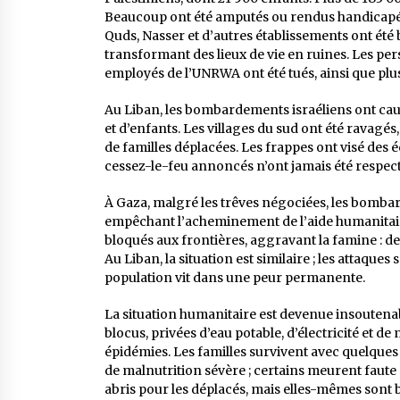
Beaucoup ont été amputés ou rendus handicapés à
Quds, Nasser et d’autres établissements ont été 
transformant des lieux de vie en ruines. Les pe
employés de l’UNRWA ont été tués, ainsi que plus
Au Liban, les bombardements israéliens ont caus
et d’enfants. Les villages du sud ont été ravagés,
de familles déplacées. Les frappes ont visé des
cessez-le-feu annoncés n’ont jamais été respect
À Gaza, malgré les trêves négociées, les bombar
empêchant l’acheminement de l’aide humanitair
bloqués aux frontières, aggravant la famine : d
Au Liban, la situation est similaire ; les attaque
population vit dans une peur permanente.
La situation humanitaire est devenue insoutenab
blocus, privées d’eau potable, d’électricité et d
épidémies. Les familles survivent avec quelques
de malnutrition sévère ; certains meurent faute
abris pour les déplacés, mais elles-mêmes sont 