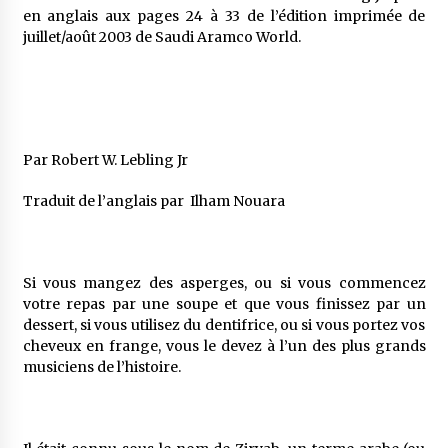
5 ans ago
en anglais aux pages 24 à 33 de l’édition imprimée de
juillet/août 2003 de Saudi Aramco World.
Rencontre nocturne dans le désert (Un conte
touareg)
5 ans ago
Un conte targui/ Quand la tête est vide
Par Robert W. Lebling Jr
5 ans ago
Traduit de l’anglais par Ilham Nouara
Tradition orale/ D’où viennent les contes et à
quoi servent-ils?
5 ans ago
Si vous mangez des asperges, ou si vous commencez
votre repas par une soupe et que vous finissez par un
dessert, si vous utilisez du dentifrice, ou si vous portez vos
cheveux en frange, vous le devez à l’un des plus grands
musiciens de l’histoire.