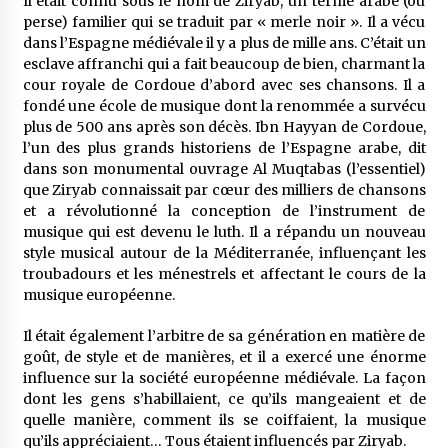
Il était connu sous le nom de Ziryab, un terme arabe (ou
perse) familier qui se traduit par « merle noir ». Il a vécu
dans l’Espagne médiévale il y a plus de mille ans. C’était un
esclave affranchi qui a fait beaucoup de bien, charmant la
cour royale de Cordoue d’abord avec ses chansons. Il a
fondé une école de musique dont la renommée a survécu
plus de 500 ans après son décès. Ibn Hayyan de Cordoue,
l’un des plus grands historiens de l’Espagne arabe, dit
dans son monumental ouvrage Al Muqtabas (l’essentiel)
que Ziryab connaissait par cœur des milliers de chansons
et a révolutionné la conception de l’instrument de
musique qui est devenu le luth. Il a répandu un nouveau
style musical autour de la Méditerranée, influençant les
troubadours et les ménestrels et affectant le cours de la
musique européenne.
Il était également l’arbitre de sa génération en matière de
goût, de style et de manières, et il a exercé une énorme
influence sur la société européenne médiévale. La façon
dont les gens s’habillaient, ce qu’ils mangeaient et de
quelle manière, comment ils se coiffaient, la musique
qu’ils appréciaient… Tous étaient influencés par Ziryab.