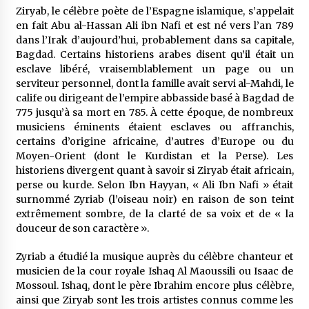
Ziryab, le célèbre poète de l’Espagne islamique, s’appelait
en fait Abu al-Hassan Ali ibn Nafi et est né vers l’an 789
dans l’Irak d’aujourd’hui, probablement dans sa capitale,
Bagdad. Certains historiens arabes disent qu’il était un
esclave libéré, vraisemblablement un page ou un
serviteur personnel, dont la famille avait servi al-Mahdi, le
calife ou dirigeant de l’empire abbasside basé à Bagdad de
775 jusqu’à sa mort en 785. À cette époque, de nombreux
musiciens éminents étaient esclaves ou affranchis,
certains d’origine africaine, d’autres d’Europe ou du
Moyen-Orient (dont le Kurdistan et la Perse). Les
historiens divergent quant à savoir si Ziryab était africain,
perse ou kurde. Selon Ibn Hayyan, « Ali Ibn Nafi » était
surnommé Zyriab (l’oiseau noir) en raison de son teint
extrêmement sombre, de la clarté de sa voix et de « la
douceur de son caractère ».
Zyriab a étudié la musique auprès du célèbre chanteur et
musicien de la cour royale Ishaq Al Maoussili ou Isaac de
Mossoul. Ishaq, dont le père Ibrahim encore plus célèbre,
ainsi que Ziryab sont les trois artistes connus comme les