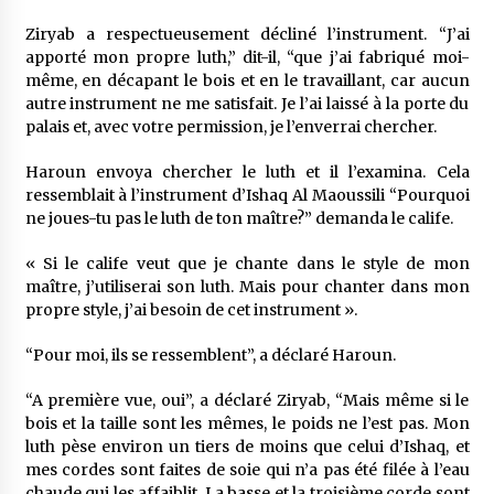
Ziryab a respectueusement décliné l’instrument. “J’ai
apporté mon propre luth,” dit-il, “que j’ai fabriqué moi-
même, en décapant le bois et en le travaillant, car aucun
autre instrument ne me satisfait. Je l’ai laissé à la porte du
palais et, avec votre permission, je l’enverrai chercher.
Haroun envoya chercher le luth et il l’examina. Cela
ressemblait à l’instrument d’Ishaq Al Maoussili “Pourquoi
ne joues-tu pas le luth de ton maître?” demanda le calife.
« Si le calife veut que je chante dans le style de mon
maître, j’utiliserai son luth. Mais pour chanter dans mon
propre style, j’ai besoin de cet instrument ».
“Pour moi, ils se ressemblent”, a déclaré Haroun.
“A première vue, oui”, a déclaré Ziryab, “Mais même si le
bois et la taille sont les mêmes, le poids ne l’est pas. Mon
luth pèse environ un tiers de moins que celui d’Ishaq, et
mes cordes sont faites de soie qui n’a pas été filée à l’eau
chaude qui les affaiblit. La basse et la troisième corde sont