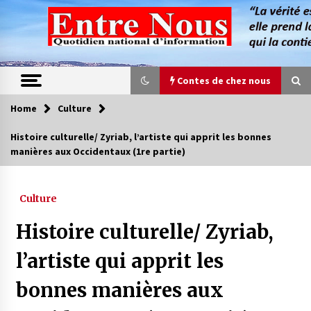
Skip
to
content
Contes de chez nous
Home
Culture
Contes de chez nous
Histoire culturelle/ Zyriab, l’artiste qui apprit les bonnes
manières aux Occidentaux (1re partie)
Quand la mère n’est plus là (17e partie)
4 ans ago
Culture
Magie de sorcier
Histoire culturelle/ Zyriab,
4 ans ago
l’artiste qui apprit les
bonnes manières aux
Oum el Gaïla / L’ogresse du M’zab
4 ans ago