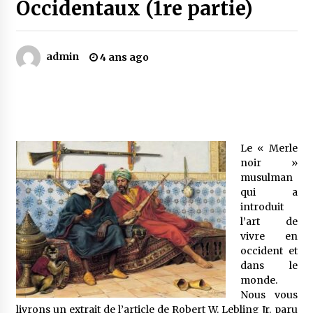
Occidentaux (1re partie)
Mythes et croyances / L’hospitalité des
montagnards
admin
4 ans ago
4 ans ago
Quand on va vite
5 ans ago
Le « Merle
noir »
« Père, tiens-moi, je vais tomber ! »
musulman
5 ans ago
qui a
introduit
l’art de
Le bouc de l’Au-delà
vivre en
5 ans ago
occident et
dans le
monde.
Le monstrueux vieillard (Un récit du Sud
Nous vous
algérien)
livrons un extrait de l’article de Robert W. Lebling Jr. paru