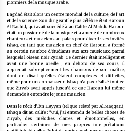
pionniers de la musique arabe.
Bagdad était alors un centre mondial de la culture, de l’art
et de la science. Son dirigeant le plus célèbre était Haroun
Al Rachid, qui avait succédé à au Calife Al Mahdi. Haroun
était un passionné de la musique et a amené de nombreux
chanteurs et musiciens au palais pour divertir ses invités.
Ishaq, en tant que musicien en chef de Haroun, a formé
un certain nombre d’étudiants aux arts musicaux, parmi
lesquels l’oiseau noir Zyriab. Ce dernier était intelligent et
avait une bonne oreille ; en dehors de ses cours, il
apprenait subrepticement les chansons de son maître,
dont on disait qu’elles étaient complexes et difficiles,
même pour un connaisseur. Ishaq n’a pas réalisé tout ce
que Ziryab avait appris jusqu’à ce que Haroun lui-même
demande à entendre le jeune musicien.
Dans le récit d’Ibn Hayyan (tel que relaté par Al Maqqari),
Ishaq a dit au calife : “Oui, j’ai entendu de belles choses de
Ziryab, des mélodies claires et émotionnelles, en
particulier certaines de mes propres interprétations
plutôt inhabituelles. Je lui ai appris ces chansons parce que