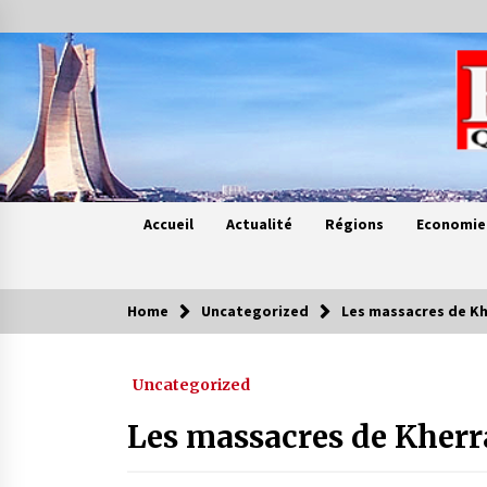
Skip
to
content
Accueil
Actualité
Régions
Economie
Home
Uncategorized
Les massacres de Kh
Contes de chez nous
Uncategorized
Quand la mère n’est plus là (17e
partie)
Les massacres de Kherr
4 ans ago