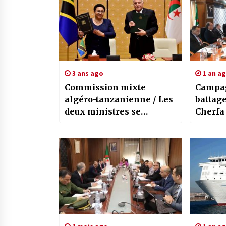
3 ans ago
1 an a
Commission mixte
Campa
algéro-tanzanienne / Les
battage
deux ministres se
Cherfa 
félicitent des résultats
réussit
positifs des travaux de la
5e session