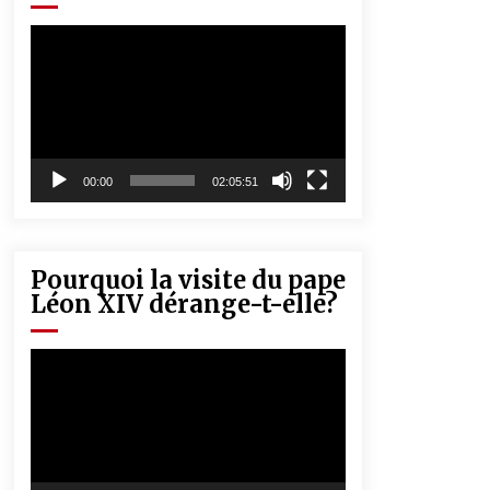
« Père, tiens-moi, je vais tomber ! »
5 ans ago
Lecteur
vidéo
Rencontre nocturne dans le désert
(Un conte touareg)
5 ans ago
00:00
02:05:51
Pourquoi la visite du pape
Léon XIV dérange-t-elle?
Lecteur
vidéo