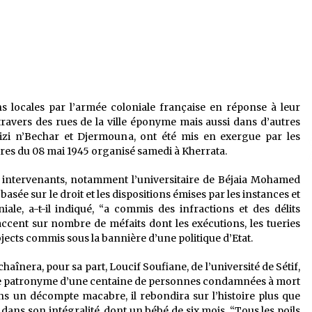
é
Quand on va vite
5 ans ago
Le monstrueux vieillard (Un récit
du Sud algérien)
5 ans ago
ns locales par l’armée coloniale française en réponse à leur
ravers des rues de la ville éponyme mais aussi dans d’autres
Tradition orale/ D’où viennent les
izi n’Bechar et Djermouna, ont été mis en exergue par les
contes et à quoi servent-ils?
cres du 08 mai 1945 organisé samedi à Kherrata.
5 ans ago
s intervenants, notamment l’universitaire de Béjaia Mohamed
asée sur le droit et les dispositions émises par les instances et
ale, a-t-il indiqué, “a commis des infractions et des délits
’accent sur nombre de méfaits dont les exécutions, les tueries
abjects commis sous la bannière d’une politique d’Etat.
chaînera, pour sa part, Loucif Soufiane, de l’université de Sétif,
é le patronyme d’une centaine de personnes condamnées à mort
ns un décompte macabre, il rebondira sur l’histoire plus que
 dans son intégralité, dont un bébé de six mois. “Tous les poils