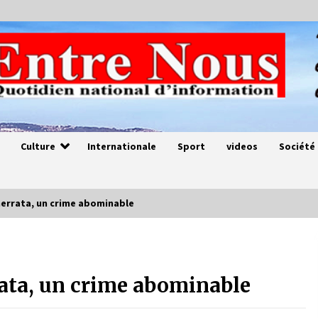
Culture
Internationale
Sport
videos
Société
errata, un crime abominable
Magie de sorcier
4 ans ago
ata, un crime abominable