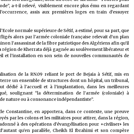
ode”, a-t-il relevé, visiblement encore plus ému en regardant
 l’occurrence, assis aux premières loges en train d’essuyer
’Ecole normale supérieure de Sétif, a estimé, pour sa part, que
fligés alors par l’armée coloniale française relevait d’un plan
non l’assassinat de la fibre patriotique des Algériens afin qu’il
 la région de Kherrata déjà gagnée au soulèvement libérateur et
eil et l’installation en son sein de nouvelles communautés de
lisation de la RN.09 reliant le port de Bejaia à Sétif, mis en
 terre un ensemble de structures dont un hôpital, un tribunal,
 dédié à l’accueil et à l’implantation, dans les meilleures
iqué, soulignant “la détermination de l’armée (coloniale) à
i de nature ou à consonance indépendantiste”.
té de Constantine, en apportera, dans ce contexte, une preuve
és par les colons et les militaires pour attirer, dans la région,
onné à des opérations d’évangélisation pour +civiliser+ les
 d’autant qu’en parallèle, Cheikh El Ibrahimi et son compère