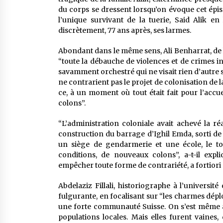
du corps se dressent lorsqu’on évoque cet épis
l’unique survivant de la tuerie, Said Alik en
discrètement, 77 ans après, ses larmes.
Abondant dans le même sens, Ali Benharrat, de l
“toute la débauche de violences et de crimes in
savamment orchestré qui ne visait rien d’autre si
ne contrarient pas le projet de colonisation de
ce, à un moment où tout était fait pour l’accu
colons”.
“L’administration coloniale avait achevé la réa
construction du barrage d’Ighil Emda, sorti de
un siège de gendarmerie et une école, le tout
conditions, de nouveaux colons”, a-t-il expl
empêcher toute forme de contrariété, a fortior
Abdelaziz Fillali, historiographe à l’universi
fulgurante, en focalisant sur “les charmes déploy
une forte communauté Suisse. On s’est même ad
populations locales. Mais elles furent vaines,