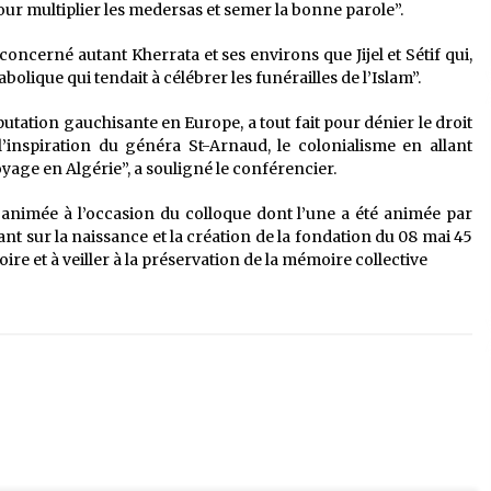
ur multiplier les medersas et semer la bonne parole”.
oncerné autant Kherrata et ses environs que Jijel et Sétif qui,
abolique qui tendait à célébrer les funérailles de l’Islam”.
utation gauchisante en Europe, a tout fait pour dénier le droit
l’inspiration du généra St-Arnaud, le colonialisme en allant
yage en Algérie”, a souligné le conférencier.
 animée à l’occasion du colloque dont l’une a été animée par
ant sur la naissance et la création de la fondation du 08 mai 45
toire et à veiller à la préservation de la mémoire collective