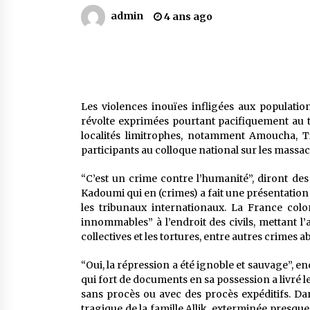
Mythes et croyances / L’hospitalit
des montagnards
admin
4 ans ago
4 ans ago
Le bouc de l’Au-delà
5 ans ago
Les violences inouïes infligées aux populatio
révolte exprimées pourtant pacifiquement au t
Un conte targui/ Quand la tête est
localités limitrophes, notamment Amoucha, T
vide
participants au colloque national sur les massa
5 ans ago
“C’est un crime contre l’humanité”, diront de
Kadoumi qui en (crimes) a fait une présentation b
les tribunaux internationaux. La France coloni
innommables” à l’endroit des civils, mettant l
collectives et les tortures, entre autres crimes 
“Oui, la répression a été ignoble et sauvage”, en
qui fort de documents en sa possession a livr
sans procès ou avec des procès expéditifs. Da
tragique de la famille Allik, exterminée presque