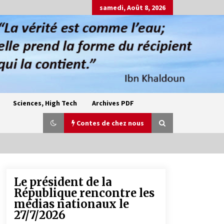
samedi, Août 8, 2026
Sciences, High Tech
Archives PDF
Contes de chez nous
Le président de la
Oum el Gaïla / L’ogresse du M’zab
République rencontre les
4 ans ago
médias nationaux le
27/7/2026