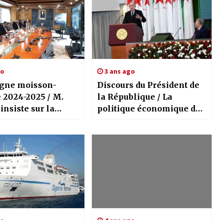
go
3 ans ago
gne moisson-
Discours du Président de
 2024-2025 / M.
la République / La
insiste sur la
politique économique de
e de l’opération
l’Etat a porté ses fruits