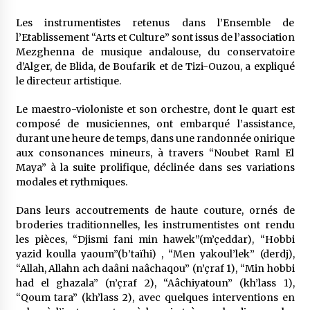
5 ans ago
Les instrumentistes retenus dans l’Ensemble de
l’Etablissement “Arts et Culture” sont issus de l’association
Rencontre nocturne dans le désert (Un conte
Mezghenna de musique andalouse, du conservatoire
touareg)
d’Alger, de Blida, de Boufarik et de Tizi-Ouzou, a expliqué
5 ans ago
le directeur artistique.
Un conte targui/ Quand la tête est vide
Le maestro-violoniste et son orchestre, dont le quart est
5 ans ago
composé de musiciennes, ont embarqué l’assistance,
durant une heure de temps, dans une randonnée onirique
aux consonances mineurs, à travers “Noubet Raml El
Maya” à la suite prolifique, déclinée dans ses variations
Tradition orale/ D’où viennent les contes et à
quoi servent-ils?
modales et rythmiques.
5 ans ago
Dans leurs accoutrements de haute couture, ornés de
broderies traditionnelles, les instrumentistes ont rendu
les pièces, “Djismi fani min hawek”(m’çeddar), “Hobbi
yazid koulla yaoum”(b’taïhi) , “Men yakoul’lek” (derdj),
“Allah, Allahn ach daâni naâchaqou” (n’çraf 1), “Min hobbi
had el ghazala” (n’çraf 2), “Aâchiyatoun” (kh’lass 1),
“Qoum tara” (kh’lass 2), avec quelques interventions en