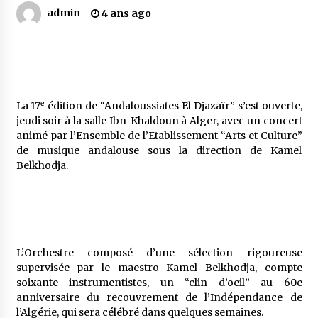
admin
4 ans ago
Mythes et croyances / L’hospitalité des
montagnards
4 ans ago
Quand on va vite
e
La 17
édition de “Andaloussiates El Djazaïr” s’est ouverte,
5 ans ago
jeudi soir à la salle Ibn-Khaldoun à Alger, avec un concert
animé par l’Ensemble de l’Etablissement “Arts et Culture”
de musique andalouse sous la direction de Kamel
Belkhodja.
« Père, tiens-moi, je vais tomber ! »
5 ans ago
Le bouc de l’Au-delà
5 ans ago
L’Orchestre composé d’une sélection rigoureuse
supervisée par le maestro Kamel Belkhodja, compte
soixante instrumentistes, un “clin d’oeil” au 60e
anniversaire du recouvrement de l’Indépendance de
Le monstrueux vieillard (Un récit du Sud
algérien)
l’Algérie, qui sera célébré dans quelques semaines.