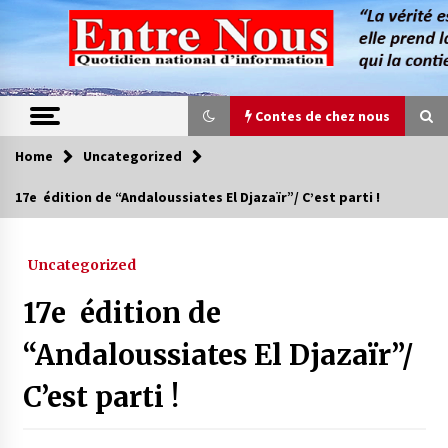
Skip
to
content
Contes de chez nous
Home
Uncategorized
Contes de chez nous
17e édition de “Andaloussiates El Djazaïr”/ C’est parti !
Quand la mère n’est plus là (17e partie)
4 ans ago
Uncategorized
17e édition de
Magie de sorcier
4 ans ago
“Andaloussiates El Djazaïr”/
C’est parti !
Oum el Gaïla / L’ogresse du M’zab
4 ans ago