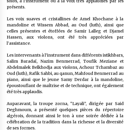
solos, à l’instrument ou à la voix très applaudies par les
présents.
Les voix suaves et cristallines de Amel Khochane à la
mandoline et Wissem Abbad, au Oud (luth), ainsi que
celles présentes et étoffées de Samir Lalleg et Djamel
Hassen, aux violons, ont été très appréciées par
l’assistance.
Les intervenants à l’instrument dans différents istikhbars,
Salim Baradaï, Nazim Benmerrad, Toufik Meziane et
Abdelmalek Belkhodja aux violons, Achour Tchambaz au
Oud (luth), Rafik Sahbi, au qanun, Mahfoud Benmerrad au
piano, ainsi que le jeune Samy Derdar à la mandoline,
époustouflant de maîtrise et de technique, ont également
été très applaudis.
Auparavant, la troupe zorna, “Layali”, dirigée par Said
Deghmoum, a présenté quelques pièces du répertoire
algérois, donnant ainsi le ton à une soirée dédiée à la
célébration de la tradition dans la richesse et la diversité
de ses formes.