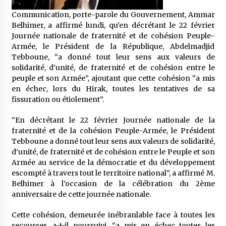
5 ans ago
Communication, porte-parole du Gouvernement, Ammar
Belhimer, a affirmé lundi, qu’en décrétant le 22 février
Rencontre nocturne dans le désert (Un conte
Journée nationale de fraternité et de cohésion Peuple-
touareg)
Armée, le Président de la République, Abdelmadjid
5 ans ago
Tebboune, “a donné tout leur sens aux valeurs de
solidarité, d’unité, de fraternité et de cohésion entre le
Un conte targui/ Quand la tête est vide
peuple et son Armée”, ajoutant que cette cohésion “a mis
5 ans ago
en échec, lors du Hirak, toutes les tentatives de sa
fissuration ou étiolement”.
“En décrétant le 22 février Journée nationale de la
Tradition orale/ D’où viennent les contes et à
fraternité et de la cohésion Peuple-Armée, le Président
quoi servent-ils?
Tebboune a donné tout leur sens aux valeurs de solidarité,
5 ans ago
d’unité, de fraternité et de cohésion entre le Peuple et son
Armée au service de la démocratie et du développement
escompté à travers tout le territoire national”, a affirmé M.
Belhimer à l’occasion de la célébration du 2ème
anniversaire de cette journée nationale.
Cette cohésion, demeurée inébranlable face à toutes les
secousses, a-t-il poursuivi, “a mis en échec toutes les