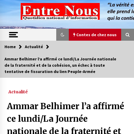
Skip
to
content
Contes de chez nous
Home
Actualité
Contes de chez nous
Ammar Belhimer l’a affirmé ce lundi/La Journée nationale
de la fraternité et de la cohésion, un échec à toute
Quand la mère n’est plus là (17e partie)
tentative de fissuration du lien Peuple-Armée
4 ans ago
Actualité
Magie de sorcier
4 ans ago
Ammar Belhimer l’a affirmé
ce lundi/La Journée
Oum el Gaïla / L’ogresse du M’zab
nationale de la fraternité et
4 ans ago