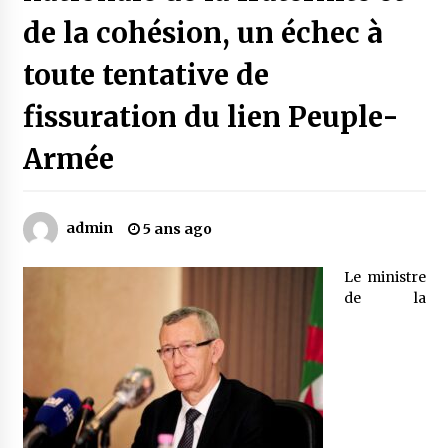
de la cohésion, un échec à
Mythes et croyances / L’hospitalité des
toute tentative de
montagnards
4 ans ago
fissuration du lien Peuple-
Quand on va vite
Armée
5 ans ago
admin
5 ans ago
« Père, tiens-moi, je vais tomber ! »
5 ans ago
Le ministre
de la
Le bouc de l’Au-delà
5 ans ago
Le monstrueux vieillard (Un récit du Sud
algérien)