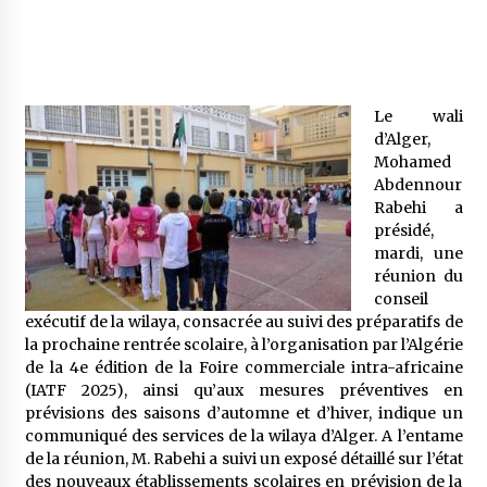
Mythes et croyances / L’hospitalité des
montagnards
4 ans ago
Le wali
d’Alger,
Quand on va vite
Mohamed
5 ans ago
Abdennour
Rabehi a
présidé,
mardi, une
« Père, tiens-moi, je vais tomber ! »
réunion du
5 ans ago
conseil
exécutif de la wilaya, consacrée au suivi des préparatifs de
la prochaine rentrée scolaire, à l’organisation par l’Algérie
Le bouc de l’Au-delà
de la 4e édition de la Foire commerciale intra-africaine
5 ans ago
(IATF 2025), ainsi qu’aux mesures préventives en
prévisions des saisons d’automne et d’hiver, indique un
communiqué des services de la wilaya d’Alger. A l’entame
Le monstrueux vieillard (Un récit du Sud
de la réunion, M. Rabehi a suivi un exposé détaillé sur l’état
algérien)
des nouveaux établissements scolaires en prévision de la