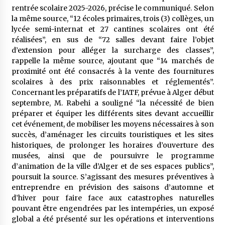
5 ans ago
rentrée scolaire 2025-2026, précise le communiqué. Selon
la même source, “12 écoles primaires, trois (3) collèges, un
lycée semi-internat et 27 cantines scolaires ont été
Rencontre nocturne dans le désert (Un conte
touareg)
réalisées”, en sus de “72 salles devant faire l’objet
5 ans ago
d’extension pour alléger la surcharge des classes”,
rappelle la même source, ajoutant que “14 marchés de
proximité ont été consacrés à la vente des fournitures
Un conte targui/ Quand la tête est vide
scolaires à des prix raisonnables et réglementés”.
5 ans ago
Concernant les préparatifs de l’IATF, prévue à Alger début
septembre, M. Rabehi a souligné “la nécessité de bien
préparer et équiper les différents sites devant accueillir
Tradition orale/ D’où viennent les contes et à
cet événement, de mobiliser les moyens nécessaires à son
quoi servent-ils?
succès, d’aménager les circuits touristiques et les sites
5 ans ago
historiques, de prolonger les horaires d’ouverture des
musées, ainsi que de poursuivre le programme
d’animation de la ville d’Alger et de ses espaces publics”,
poursuit la source. S’agissant des mesures préventives à
entreprendre en prévision des saisons d’automne et
d’hiver pour faire face aux catastrophes naturelles
pouvant être engendrées par les intempéries, un exposé
global a été présenté sur les opérations et interventions