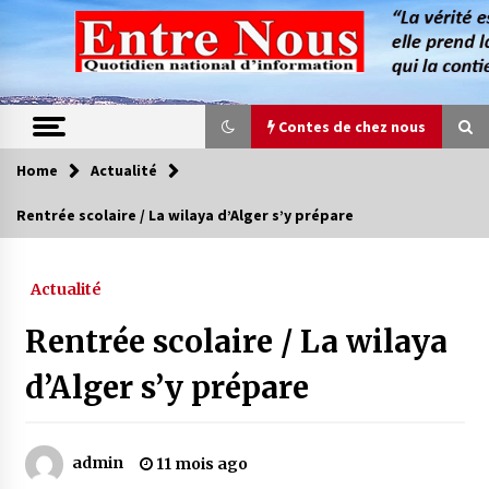
Skip
to
content
Contes de chez nous
Home
Actualité
Contes de chez nous
Rentrée scolaire / La wilaya d’Alger s’y prépare
Quand la mère n’est plus là (17e partie)
4 ans ago
Actualité
Rentrée scolaire / La wilaya
Magie de sorcier
4 ans ago
d’Alger s’y prépare
Oum el Gaïla / L’ogresse du M’zab
admin
11 mois ago
4 ans ago