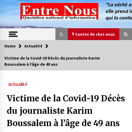
Skip
to
content
Contes de chez nous
Home
Actualité
Contes de chez nous
Victime de la Covid-19 Décès du journaliste Karim
Boussalem à l’âge de 49 ans
Quand la mère n’est plus là (17e partie)
4 ans ago
Actualité
Magie de sorcier
Victime de la Covid-19 Décès
4 ans ago
du journaliste Karim
Boussalem à l’âge de 49 ans
Oum el Gaïla / L’ogresse du M’zab
4 ans ago