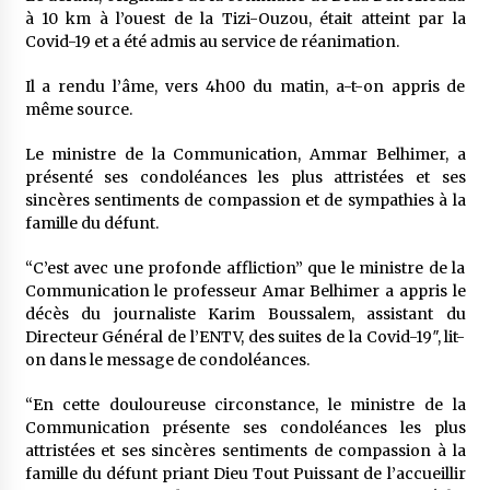
5 ans ago
à 10 km à l’ouest de la Tizi-Ouzou, était atteint par la
Covid-19 et a été admis au service de réanimation.
Rencontre nocturne dans le désert (Un conte
touareg)
Il a rendu l’âme, vers 4h00 du matin, a-t-on appris de
5 ans ago
même source.
Le ministre de la Communication, Ammar Belhimer, a
Un conte targui/ Quand la tête est vide
présenté ses condoléances les plus attristées et ses
5 ans ago
sincères sentiments de compassion et de sympathies à la
famille du défunt.
Tradition orale/ D’où viennent les contes et à
“C’est avec une profonde affliction” que le ministre de la
quoi servent-ils?
Communication le professeur Amar Belhimer a appris le
5 ans ago
décès du journaliste Karim Boussalem, assistant du
Directeur Général de l’ENTV, des suites de la Covid-19″, lit-
on dans le message de condoléances.
“En cette douloureuse circonstance, le ministre de la
Communication présente ses condoléances les plus
attristées et ses sincères sentiments de compassion à la
famille du défunt priant Dieu Tout Puissant de l’accueillir