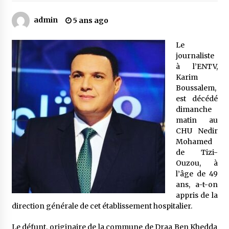
admin
5 ans ago
Mythes et croyances / L’hospitalité des
montagnards
Le
4 ans ago
journaliste
à l’ENTV,
Quand on va vite
Karim
5 ans ago
Boussalem,
est décédé
dimanche
matin au
« Père, tiens-moi, je vais tomber ! »
CHU Nedir
5 ans ago
Mohamed
de Tizi-
Ouzou, à
Le bouc de l’Au-delà
l’âge de 49
5 ans ago
ans, a-t-on
appris de la
direction générale de cet établissement hospitalier.
Le monstrueux vieillard (Un récit du Sud
algérien)
Le défunt, originaire de la commune de Draa Ben Khedda