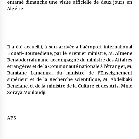
entamé dimanche une visite officielle de deux jours en
5 ans ago
Algérie.
Rencontre nocturne dans le désert (Un conte
touareg)
5 ans ago
Il a été accueilli, à son arrivée à l’aéroport international
Un conte targui/ Quand la tête est vide
Houari-Boumediene, par le Premier ministre, M. Aïmene
5 ans ago
Benabderrahmane, accompagné du ministre des Affaires
étrangères et de la Communauté nationale à l’étranger, M.
Ramtane Lamamra, du ministre de l’Enseignement
Tradition orale/ D’où viennent les contes et à
supérieur et de la Recherche scientifique, M. Abdelbaki
quoi servent-ils?
Benziane, et de la ministre de la Culture et des Arts, Mme
5 ans ago
Soraya Mouloudji.
APS