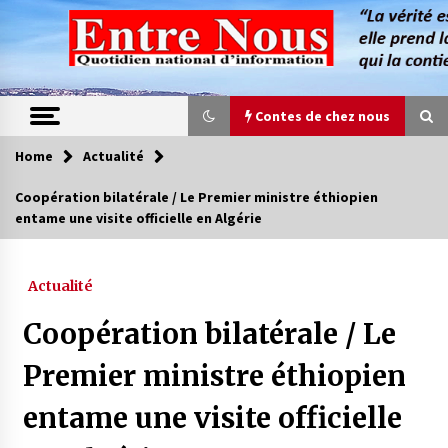
Skip
to
content
Contes de chez nous
Home
Actualité
Contes de chez nous
Coopération bilatérale / Le Premier ministre éthiopien
entame une visite officielle en Algérie
Quand la mère n’est plus là (17e partie)
4 ans ago
Actualité
Magie de sorcier
Coopération bilatérale / Le
4 ans ago
Premier ministre éthiopien
entame une visite officielle
Oum el Gaïla / L’ogresse du M’zab
4 ans ago