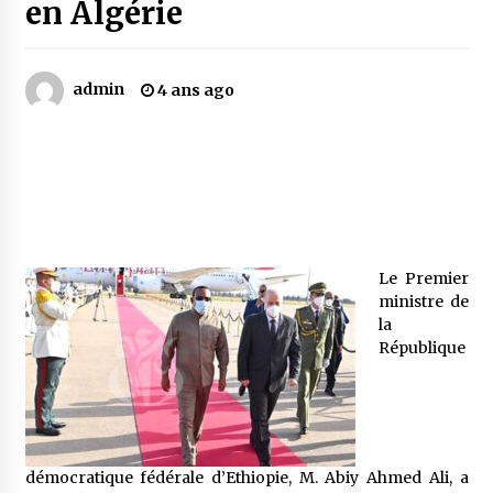
en Algérie
Mythes et croyances / L’hospitalité des
montagnards
admin
4 ans ago
4 ans ago
Quand on va vite
5 ans ago
« Père, tiens-moi, je vais tomber ! »
Le Premier
5 ans ago
ministre de
la
République
Le bouc de l’Au-delà
5 ans ago
Le monstrueux vieillard (Un récit du Sud
démocratique fédérale d’Ethiopie, M. Abiy Ahmed Ali, a
algérien)