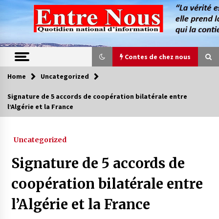
Skip
to
content
Contes de chez nous
Home
Uncategorized
Contes de chez nous
Signature de 5 accords de coopération bilatérale entre
l’Algérie et la France
Quand la mère n’est plus là (17e partie)
4 ans ago
Uncategorized
Magie de sorcier
Signature de 5 accords de
4 ans ago
coopération bilatérale entre
l’Algérie et la France
Oum el Gaïla / L’ogresse du M’zab
4 ans ago