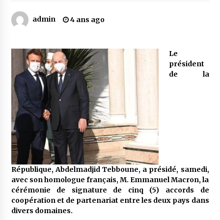
admin
4 ans ago
Mythes et croyances / L’hospitalité des
montagnards
4 ans ago
Le
président
Quand on va vite
de la
5 ans ago
« Père, tiens-moi, je vais tomber ! »
5 ans ago
Le bouc de l’Au-delà
République, Abdelmadjid Tebboune, a présidé, samedi,
5 ans ago
avec son homologue français, M. Emmanuel Macron, la
cérémonie de signature de cinq (5) accords de
coopération et de partenariat entre les deux pays dans
Le monstrueux vieillard (Un récit du Sud
divers domaines.
algérien)