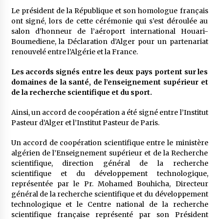
5 ans ago
Le président de la République et son homologue français
ont signé, lors de cette cérémonie qui s’est déroulée au
Rencontre nocturne dans le désert (Un conte
salon d’honneur de l’aéroport international Houari-
touareg)
Boumediene, la Déclaration d’Alger pour un partenariat
5 ans ago
renouvelé entre l’Algérie et la France.
Les accords signés entre les deux pays portent sur les
Un conte targui/ Quand la tête est vide
domaines de la santé, de l’enseignement supérieur et
5 ans ago
de la recherche scientifique et du sport.
Ainsi, un accord de coopération a été signé entre l’Institut
Tradition orale/ D’où viennent les contes et à
Pasteur d’Alger et l’Institut Pasteur de Paris.
quoi servent-ils?
6 ans ago
Un accord de coopération scientifique entre le ministère
algérien de l’Enseignement supérieur et de la Recherche
scientifique, direction général de la recherche
scientifique et du développement technologique,
représentée par le Pr. Mohamed Bouhicha, Directeur
général de la recherche scientifique et du développement
technologique et le Centre national de la recherche
scientifique française représenté par son Président