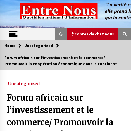
Skip
to
content
Contes de chez nous
Home
Uncategorized
Contes de chez nous
Forum africain sur l’investissement et le commerce/
Promouvoir la coopération économique dans le continent
Quand la mère n’est plus là (17e partie)
4 ans ago
Uncategorized
Magie de sorcier
Forum africain sur
4 ans ago
l’investissement et le
commerce/ Promouvoir la
Oum el Gaïla / L’ogresse du M’zab
4 ans ago