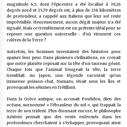
5 ans ago
magnitude 6,5, dont l’épicentre a été localisé à 39,26
degrés nord et 15,79 degrés est, à plus de 238 kilomètres
de profondeur, a rappelé aux Italiens que leur sol reste
Rencontre nocturne dans le désert (Un conte
imprévisible. Heureusement, aucun dégât majeur n’a été
touareg)
signalé. Mais ce tremblement est un prétexte idéal pour se
5 ans ago
reposer une question universelle : d’où viennent ces
colères de la Terre ?
Un conte targui/ Quand la tête est vide
5 ans ago
Autrefois, les hommes inventaient des histoires pour
apaiser leur peur. Dans plusieurs civilisations, on croyait
que notre planète reposait sur la tête d’un taureau géant.
Tradition orale/ D’où viennent les contes et à
Chaque fois que l’animal bougeait la tête, la terre
quoi servent-ils?
tremblait. Au Japon, une légende racontait qu’un
5 ans ago
immense poisson-chat, Namazu, vivait sous les îles et
provoquait les séismes en frétillant.
Dans la Grèce antique, on accusait Poséidon, dieu des
océans, surnommé « l’ébranleur du sol », qui frappait la
terre de son trident. Plus étonnant encore, le philosophe
Aristote pensait que des vents enfermés dans les
profondeurs cherchaient à s’échapper, provoquant ainsi