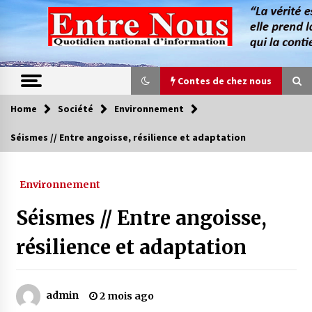
Skip
to
content
Contes de chez nous
Home
Société
Environnement
Contes de chez nous
Séismes // Entre angoisse, résilience et adaptation
Quand la mère n’est plus là (17e partie)
4 ans ago
Environnement
Séismes // Entre angoisse,
Magie de sorcier
4 ans ago
résilience et adaptation
Oum el Gaïla / L’ogresse du M’zab
admin
2 mois ago
4 ans ago