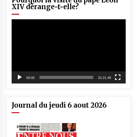
XIV dérange-t-elle?
Lecteur
vidéo
00:00
01:21:48
Journal du jeudi 6 aout 2026