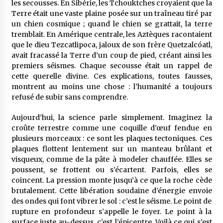
les secousses. En Sibérie, les Tchouktches croyaient que la
Terre était une vaste plaine posée sur un traîneau tiré par
un chien cosmique ; quand le chien se grattait, la terre
tremblait. En Amérique centrale, les Aztèques racontaient
que le dieu Tezcatlipoca, jaloux de son frère Quetzalcóatl,
avait fracassé la Terre d’un coup de pied, créant ainsi les
premiers séismes. Chaque secousse était un rappel de
cette querelle divine. Ces explications, toutes fausses,
montrent au moins une chose : l’humanité a toujours
refusé de subir sans comprendre.
Aujourd’hui, la science parle simplement. Imaginez la
croûte terrestre comme une coquille d’œuf fendue en
plusieurs morceaux : ce sont les plaques tectoniques. Ces
plaques flottent lentement sur un manteau brûlant et
visqueux, comme de la pâte à modeler chauffée. Elles se
poussent, se frottent ou s’écartent. Parfois, elles se
coincent. La pression monte jusqu’à ce que la roche cède
brutalement. Cette libération soudaine d’énergie envoie
des ondes qui font vibrer le sol : c’est le séisme. Le point de
rupture en profondeur s’appelle le foyer. Le point à la
surface juste au-dessus, c’est l’épicentre. Voilà ce qui s’est