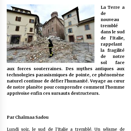
La Terre a
de
Mythes et croyances / L’hospitalité des
nouveau
montagnards
tremblé
4 ans ago
dans le sud
de l’Italie,
Quand on va vite
rappelant
5 ans ago
la fragilité
de notre
sol face
aux forces souterraines. Des mythes antiques aux
« Père, tiens-moi, je vais tomber ! »
technologies parasismiques de pointe, ce phénomène
5 ans ago
naturel continue de défier l’humanité. Voyage au cœur
de notre planète pour comprendre comment l’homme
apprivoise enfin ces sursauts destructeurs.
Le bouc de l’Au-delà
5 ans ago
Par Chaïmaa Sadou
Le monstrueux vieillard (Un récit du Sud
algérien)
Lundi soir, le sud de l’Italie a tremblé. Un séisme de