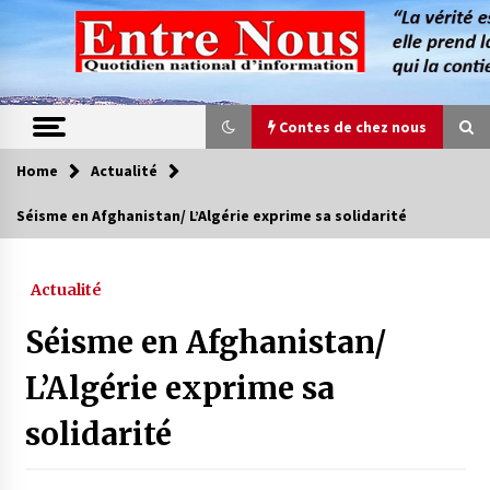
Skip
to
content
Contes de chez nous
Home
Actualité
Contes de chez nous
Séisme en Afghanistan/ L’Algérie exprime sa solidarité
Quand la mère n’est plus là (17e partie)
4 ans ago
Actualité
Séisme en Afghanistan/
Magie de sorcier
4 ans ago
L’Algérie exprime sa
solidarité
Oum el Gaïla / L’ogresse du M’zab
4 ans ago