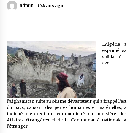
admin
4 ans ago
Mythes et croyances / L’hospitalité des
montagnards
4 ans ago
Quand on va vite
L’Algérie a
5 ans ago
exprimé sa
solidarité
avec
« Père, tiens-moi, je vais tomber ! »
5 ans ago
Le bouc de l’Au-delà
l’Afghanistan suite au séisme dévastateur qui a frappé l’est
5 ans ago
du pays, causant des pertes humaines et matérielles, a
indiqué mercredi un communiqué du ministère des
Affaires étrangères et de la Communauté nationale à
Le monstrueux vieillard (Un récit du Sud
l’étranger.
algérien)