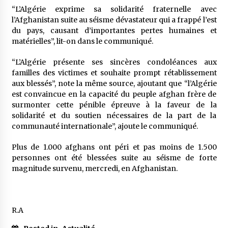
5 ans ago
“L’Algérie exprime sa solidarité fraternelle avec
l’Afghanistan suite au séisme dévastateur qui a frappé l’est
du pays, causant d’importantes pertes humaines et
Rencontre nocturne dans le désert (Un conte
touareg)
matérielles”, lit-on dans le communiqué.
5 ans ago
“L’Algérie présente ses sincères condoléances aux
familles des victimes et souhaite prompt rétablissement
Un conte targui/ Quand la tête est vide
aux blessés”, note la même source, ajoutant que “l’Algérie
5 ans ago
est convaincue en la capacité du peuple afghan frère de
surmonter cette pénible épreuve à la faveur de la
solidarité et du soutien nécessaires de la part de la
Tradition orale/ D’où viennent les contes et à
communauté internationale”, ajoute le communiqué.
quoi servent-ils?
5 ans ago
Plus de 1.000 afghans ont péri et pas moins de 1.500
personnes ont été blessées suite au séisme de forte
magnitude survenu, mercredi, en Afghanistan.
R.A