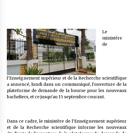
Mythes et croyances / L’hospitalité des
montagnards
4 ans ago
Le
ministère
Quand on va vite
de
5 ans ago
« Père, tiens-moi, je vais tomber ! »
5 ans ago
l’Enseignement supérieur et de la Recherche scientifique
a annoncé, lundi dans un communiqué, l’ouverture de la
plateforme de demande de la bourse pour les nouveaux
bacheliers, et ce jusqu’au 15 septembre courant.
Le bouc de l’Au-delà
5 ans ago
Dans ce cadre, le ministère de l’Enseignement supérieur
Le monstrueux vieillard (Un récit du Sud
et de la Recherche scientifique informe les nouveaux
algérien)