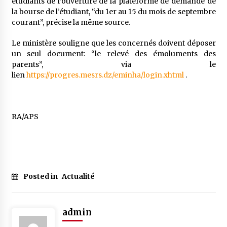
étudiants de l’ouverture de la plateforme de demande de
5 ans ago
la bourse de l’étudiant, “du 1er au 15 du mois de septembre
courant”, précise la même source.
Rencontre nocturne dans le désert (Un conte
touareg)
Le ministère souligne que les concernés doivent déposer
5 ans ago
un seul document: “le relevé des émoluments des
parents”, via le
lien
https://progres.mesrs.dz/eminha/login.xhtml
.
Un conte targui/ Quand la tête est vide
5 ans ago
RA/APS
Tradition orale/ D’où viennent les contes et à
quoi servent-ils?
5 ans ago
Posted in
Actualité
admin