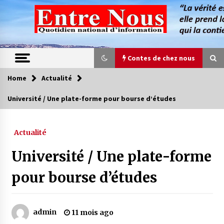
Skip
to
content
Contes de chez nous
Home
Actualité
Contes de chez nous
Université / Une plate-forme pour bourse d’études
Quand la mère n’est plus là (17e partie)
4 ans ago
Actualité
Université / Une plate-forme
Magie de sorcier
4 ans ago
pour bourse d’études
Oum el Gaïla / L’ogresse du M’zab
admin
11 mois ago
4 ans ago