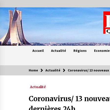
Skip
to
content
Accueil
Actualité
Régions
Economie
Home
Actualité
Coronavirus/ 13 nouveaux 
Contes de chez nous
Actualité
Quand la mère n’est plus là (17e
partie)
Coronavirus/ 13 nouvea
4 ans ago
dernières 24h