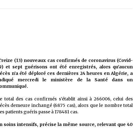
é
Quand on va vite
5 ans ago
Le monstrueux vieillard (Un récit
du Sud algérien)
5 ans ago
Tradition orale/ D’où viennent les
reize (13) nouveaux cas confirmés de coronavirus (Covid-
contes et à quoi servent-ils?
9) et sept guérisons ont été enregistrés, alors qu’aucun
5 ans ago
écès n’a été déploré ces dernières 24 heures en Algérie, a
ndiqué mercredi le ministère de la Santé dans un
ommuniqué.
e total des cas confirmés s’établit ainsi à 266006, celui des
écès demeure inchangé (6875 cas), alors que le nombre total
es patients guéris passe à 178481 cas.
n soins intensifs, précise la même source, relevant que 40