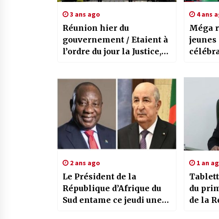
3 ans ago
4 ans 
Réunion hier du
Méga r
gouvernement / Etaient à
jeunes 
l’ordre du jour la Justice,
célébra
les Finances,
novemb
l’Agriculture, les
Feth
Transports, les Mines et
la Transition
énergétiques
2 ans ago
1 an a
Le Président de la
Tablett
République d’Afrique du
du prim
Sud entame ce jeudi une
de la 
visite d’Etat en Algérie
un taux