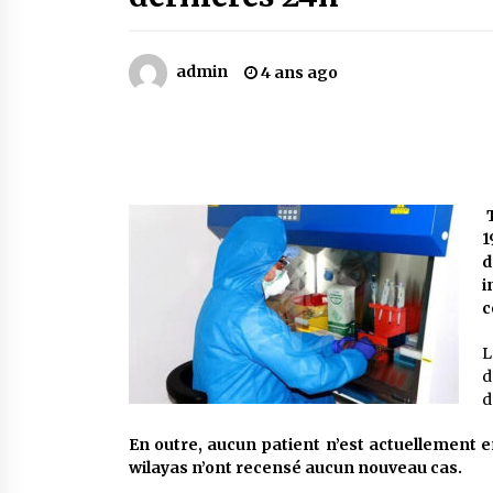
Mythes et croyances / L’hospitalit
des montagnards
4 ans ago
admin
4 ans ago
Le bouc de l’Au-delà
5 ans ago
Un conte targui/ Quand la tête est
T
vide
1
5 ans ago
d
i
c
L
d
d
En outre, aucun patient n’est actuellement e
wilayas n’ont recensé aucun nouveau cas.