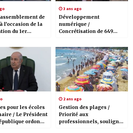
ago
3 ans ago
assemblement de
Développement
à l’occasion de la
numérique /
tion du 1er
Concrétisation de 649
re à Riadh El
mesures, annonce Hocine
Cherhabil
go
2 ans ago
es pour les écoles
Gestion des plages /
aire / Le Président
Priorité aux
République ordonne
professionnels, souligne
 d’intégration
Mokhtar Didouche