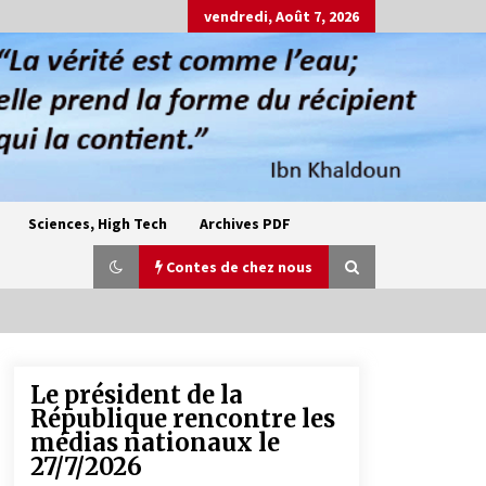
vendredi, Août 7, 2026
Sciences, High Tech
Archives PDF
Contes de chez nous
Le président de la
Oum el Gaïla / L’ogresse du M’zab
République rencontre les
4 ans ago
médias nationaux le
27/7/2026