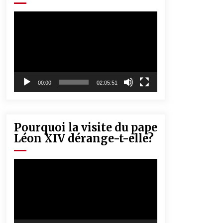
« Père, tiens-moi, je vais tomber ! »
5 ans ago
Lecteur
vidéo
Rencontre nocturne dans le désert
(Un conte touareg)
5 ans ago
00:00
02:05:51
Pourquoi la visite du pape
Léon XIV dérange-t-elle?
Lecteur
vidéo