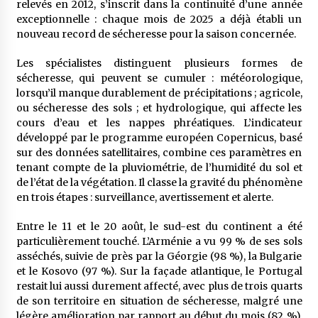
relevés en 2012, s’inscrit dans la continuité d’une année
5 ans ago
exceptionnelle : chaque mois de 2025 a déjà établi un
nouveau record de sécheresse pour la saison concernée.
Rencontre nocturne dans le désert (Un conte
touareg)
Les spécialistes distinguent plusieurs formes de
5 ans ago
sécheresse, qui peuvent se cumuler : météorologique,
lorsqu’il manque durablement de précipitations ; agricole,
ou sécheresse des sols ; et hydrologique, qui affecte les
Un conte targui/ Quand la tête est vide
cours d’eau et les nappes phréatiques. L’indicateur
5 ans ago
développé par le programme européen Copernicus, basé
sur des données satellitaires, combine ces paramètres en
tenant compte de la pluviométrie, de l’humidité du sol et
Tradition orale/ D’où viennent les contes et à
de l’état de la végétation. Il classe la gravité du phénomène
quoi servent-ils?
en trois étapes : surveillance, avertissement et alerte.
5 ans ago
Entre le 11 et le 20 août, le sud-est du continent a été
particulièrement touché. L’Arménie a vu 99 % de ses sols
asséchés, suivie de près par la Géorgie (98 %), la Bulgarie
et le Kosovo (97 %). Sur la façade atlantique, le Portugal
restait lui aussi durement affecté, avec plus de trois quarts
de son territoire en situation de sécheresse, malgré une
légère amélioration par rapport au début du mois (82 %).