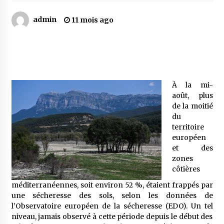
admin
11 mois ago
Mythes et croyances / L’hospitalité des
montagnards
4 ans ago
Quand on va vite
5 ans ago
À la mi-
août, plus
de la moitié
du
« Père, tiens-moi, je vais tomber ! »
territoire
5 ans ago
européen
et des
zones
Le bouc de l’Au-delà
côtières
5 ans ago
méditerranéennes, soit environ 52 %, étaient frappés par
une sécheresse des sols, selon les données de
l’Observatoire européen de la sécheresse (EDO). Un tel
Le monstrueux vieillard (Un récit du Sud
niveau, jamais observé à cette période depuis le début des
algérien)