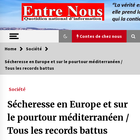
Skip
to
content
Contes de chez nous
Home
Société
Contes de chez nous
Sécheresse en Europe et sur le pourtour méditerranéen /
Tous les records battus
Quand la mère n’est plus là (17e partie)
4 ans ago
Société
Magie de sorcier
Sécheresse en Europe et sur
4 ans ago
le pourtour méditerranéen /
Tous les records battus
Oum el Gaïla / L’ogresse du M’zab
4 ans ago