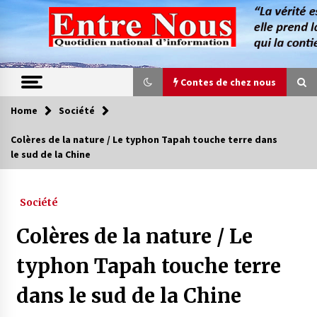
Skip
to
content
Contes de chez nous
Home
Société
Contes de chez nous
Colères de la nature / Le typhon Tapah touche terre dans
le sud de la Chine
Quand la mère n’est plus là (17e partie)
4 ans ago
Société
Magie de sorcier
Colères de la nature / Le
4 ans ago
typhon Tapah touche terre
dans le sud de la Chine
Oum el Gaïla / L’ogresse du M’zab
4 ans ago