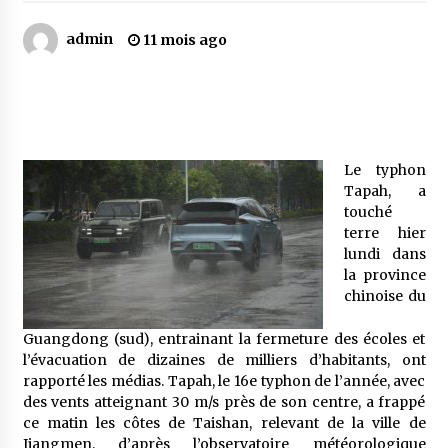
admin
11 mois ago
Mythes et croyances / L’hospitalité des
montagnards
4 ans ago
Quand on va vite
5 ans ago
Le typhon
Tapah, a
touché
terre hier
« Père, tiens-moi, je vais tomber ! »
lundi dans
5 ans ago
la province
chinoise du
Le bouc de l’Au-delà
Guangdong (sud), entrainant la fermeture des écoles et
5 ans ago
l’évacuation de dizaines de milliers d’habitants, ont
rapporté les médias. Tapah, le 16e typhon de l’année, avec
des vents atteignant 30 m/s près de son centre, a frappé
Le monstrueux vieillard (Un récit du Sud
ce matin les côtes de Taishan, relevant de la ville de
algérien)
Jiangmen, d’après l’observatoire météorologique