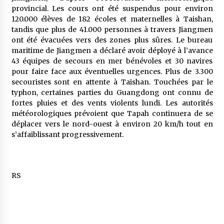
5 ans ago
provincial. Les cours ont été suspendus pour environ
120.000 élèves de 182 écoles et maternelles à Taishan,
tandis que plus de 41.000 personnes à travers Jiangmen
Rencontre nocturne dans le désert (Un conte
touareg)
ont été évacuées vers des zones plus sûres. Le bureau
5 ans ago
maritime de Jiangmen a déclaré avoir déployé à l’avance
43 équipes de secours en mer bénévoles et 30 navires
pour faire face aux éventuelles urgences. Plus de 3.300
Un conte targui/ Quand la tête est vide
secouristes sont en attente à Taishan. Touchées par le
5 ans ago
typhon, certaines parties du Guangdong ont connu de
fortes pluies et des vents violents lundi. Les autorités
météorologiques prévoient que Tapah continuera de se
Tradition orale/ D’où viennent les contes et à
déplacer vers le nord-ouest à environ 20 km/h tout en
quoi servent-ils?
s’affaiblissant progressivement.
5 ans ago
RS