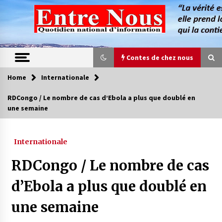
Skip
to
content
Contes de chez nous
Home
Internationale
Contes de chez nous
RDCongo / Le nombre de cas d’Ebola a plus que doublé en
une semaine
Quand la mère n’est plus là (17e partie)
4 ans ago
Internationale
Magie de sorcier
RDCongo / Le nombre de cas
4 ans ago
d’Ebola a plus que doublé en
une semaine
Oum el Gaïla / L’ogresse du M’zab
4 ans ago