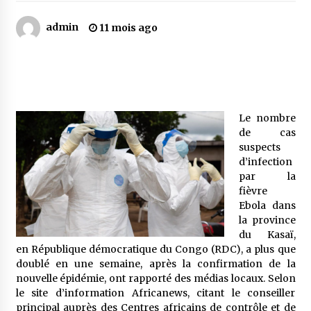
admin
11 mois ago
Mythes et croyances / L’hospitalité des
montagnards
4 ans ago
Quand on va vite
5 ans ago
Le nombre
de cas
suspects
d’infection
« Père, tiens-moi, je vais tomber ! »
par la
5 ans ago
fièvre
Ebola dans
la province
Le bouc de l’Au-delà
du Kasaï,
5 ans ago
en République démocratique du Congo (RDC), a plus que
doublé en une semaine, après la confirmation de la
nouvelle épidémie, ont rapporté des médias locaux. Selon
Le monstrueux vieillard (Un récit du Sud
le site d’information Africanews, citant le conseiller
algérien)
principal auprès des Centres africains de contrôle et de