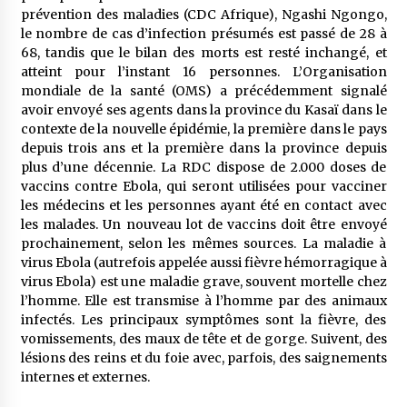
5 ans ago
prévention des maladies (CDC Afrique), Ngashi Ngongo,
le nombre de cas d’infection présumés est passé de 28 à
68, tandis que le bilan des morts est resté inchangé, et
Rencontre nocturne dans le désert (Un conte
touareg)
atteint pour l’instant 16 personnes. L’Organisation
5 ans ago
mondiale de la santé (OMS) a précédemment signalé
avoir envoyé ses agents dans la province du Kasaï dans le
contexte de la nouvelle épidémie, la première dans le pays
Un conte targui/ Quand la tête est vide
depuis trois ans et la première dans la province depuis
5 ans ago
plus d’une décennie. La RDC dispose de 2.000 doses de
vaccins contre Ebola, qui seront utilisées pour vacciner
les médecins et les personnes ayant été en contact avec
Tradition orale/ D’où viennent les contes et à
les malades. Un nouveau lot de vaccins doit être envoyé
quoi servent-ils?
prochainement, selon les mêmes sources. La maladie à
5 ans ago
virus Ebola (autrefois appelée aussi fièvre hémorragique à
virus Ebola) est une maladie grave, souvent mortelle chez
l’homme. Elle est transmise à l’homme par des animaux
infectés. Les principaux symptômes sont la fièvre, des
vomissements, des maux de tête et de gorge. Suivent, des
lésions des reins et du foie avec, parfois, des saignements
internes et externes.