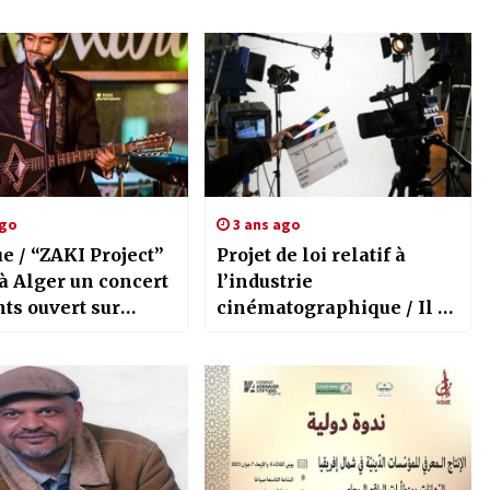
ago
3 ans ago
e / “ZAKI Project”
Projet de loi relatif à
à Alger un concert
l’industrie
ts ouvert sur
cinématographique / Il a
rs registres
été adopté lors du dernier
aux
Conseil des Ministres