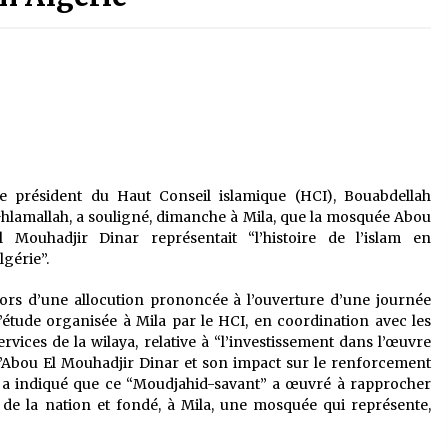
é
Quand on va vite
5 ans ago
Le monstrueux vieillard (Un récit
du Sud algérien)
5 ans ago
Tradition orale/ D’où viennent les
e président du Haut Conseil islamique (HCI), Bouabdellah
contes et à quoi servent-ils?
hlamallah, a souligné, dimanche à Mila, que la mosquée Abou
5 ans ago
l Mouhadjir Dinar représentait “l’histoire de l’islam en
lgérie”.
ors d’une allocution prononcée à l’ouverture d’une journée
’étude organisée à Mila par le HCI, en coordination avec les
ervices de la wilaya, relative à “l’investissement dans l’œuvre
’Abou El Mouhadjir Dinar et son impact sur le renforcement
ah a indiqué que ce “Moudjahid-savant” a œuvré à rapprocher
on de la nation et fondé, à Mila, une mosquée qui représente,