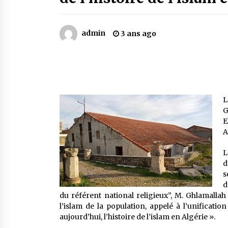
Mythes et croyances / L’hospitalit
des montagnards
4 ans ago
admin
3 ans ago
Le bouc de l’Au-delà
5 ans ago
Un conte targui/ Quand la tête est
L
vide
G
5 ans ago
E
A
L
d
s
d
du référent national religieux”, M. Ghlamall
l’islam de la population, appelé à l’unificati
aujourd’hui, l’histoire de l’islam en Algérie ».