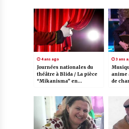
4 ans ago
3 ans 
Journées nationales du
Musiqu
théâtre à Blida / La pièce
anime 
“Mikanisma” en
de chan
ouverture
plusieu
music