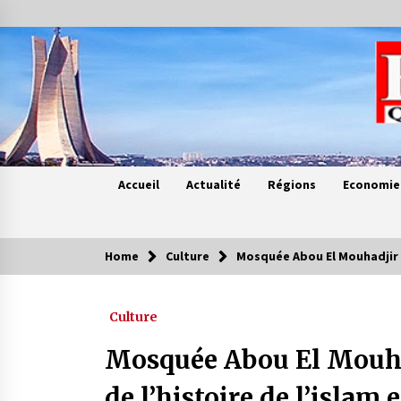
Skip
to
content
Accueil
Actualité
Régions
Economie
Home
Culture
Mosquée Abou El Mouhadjir Di
Contes de chez nous
Culture
Quand la mère n’est plus là (17e
partie)
Mosquée Abou El Mouha
4 ans ago
de l’histoire de l’islam 