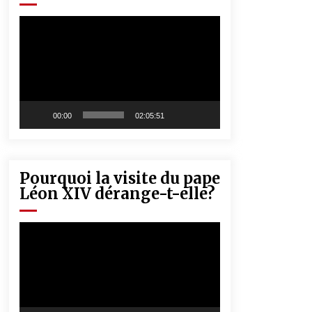
« Père, tiens-moi, je vais tomber ! »
5 ans ago
Lecteur
vidéo
Rencontre nocturne dans le désert
(Un conte touareg)
5 ans ago
00:00
02:05:51
Pourquoi la visite du pape
Léon XIV dérange-t-elle?
Lecteur
vidéo