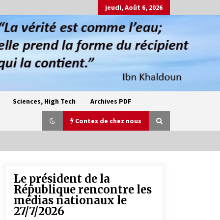
jeudi, Août 6, 2026
Sciences, High Tech
Archives PDF
Contes de chez nous
Le président de la
Oum el Gaïla / L’ogresse du M’zab
République rencontre les
4 ans ago
médias nationaux le
27/7/2026