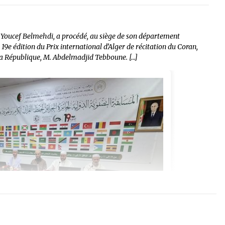
, Youcef Belmehdi, a procédé, au siège de son département
19e édition du Prix international d’Alger de récitation du Coran,
la République, M. Abdelmadjid Tebboune. […]