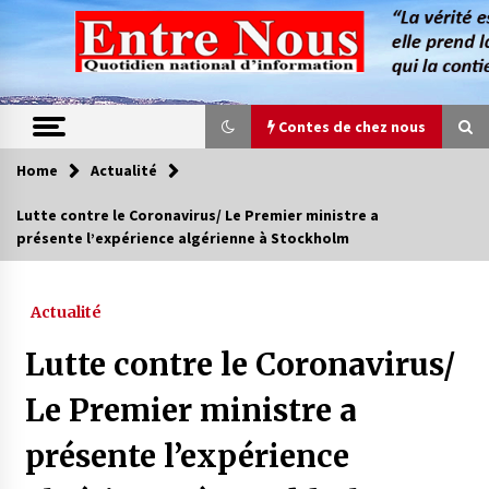
Skip
to
content
Contes de chez nous
Home
Actualité
Contes de chez nous
Lutte contre le Coronavirus/ Le Premier ministre a
présente l’expérience algérienne à Stockholm
Quand la mère n’est plus là (17e partie)
4 ans ago
Actualité
Magie de sorcier
Lutte contre le Coronavirus/
4 ans ago
Le Premier ministre a
présente l’expérience
Oum el Gaïla / L’ogresse du M’zab
4 ans ago