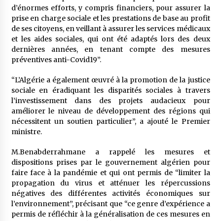
5 ans ago
d’énormes efforts, y compris financiers, pour assurer la
prise en charge sociale et les prestations de base au profit
de ses citoyens, en veillant à assurer les services médicaux
Rencontre nocturne dans le désert (Un conte
touareg)
et les aides sociales, qui ont été adaptés lors des deux
5 ans ago
dernières années, en tenant compte des mesures
préventives anti-Covid19”.
Un conte targui/ Quand la tête est vide
“L’Algérie a également œuvré à la promotion de la justice
5 ans ago
sociale en éradiquant les disparités sociales à travers
l’investissement dans des projets audacieux pour
améliorer le niveau de développement des régions qui
Tradition orale/ D’où viennent les contes et à
nécessitent un soutien particulier”, a ajouté le Premier
quoi servent-ils?
ministre.
5 ans ago
M.Benabderrahmane a rappelé les mesures et
dispositions prises par le gouvernement algérien pour
faire face à la pandémie et qui ont permis de “limiter la
propagation du virus et atténuer les répercussions
négatives des différentes activités économiques sur
l’environnement”, précisant que “ce genre d’expérience a
permis de réfléchir à la généralisation de ces mesures en