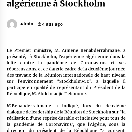
algérienne à Stockholm
Mythes et croyances / L’hospitalité des
montagnards
admin
4 ans ago
4 ans ago
Quand on va vite
5 ans ago
Le Premier ministre, M. Aïmene Benabderrahmane, a
présenté, à Stockholm, l’expérience algérienne dans la
lutte contre la pandémie de Coronavirus et ses
répercussions, et ce dans le cadre de la deuxième journée
« Père, tiens-moi, je vais tomber ! »
des travaux de la Réunion internationale de haut niveau
5 ans ago
sur l’environnement “Stockholm+50”, à laquelle il
participe en qualité de représentant du Président de la
République, M. Abdelmadjid Tebboune.
Le bouc de l’Au-delà
5 ans ago
M.Benabderrahmane a indiqué, lors du deuxième
dialogue de leadership de la Réunion de Stockholm sur “la
réalisation d’une reprise durable et inclusive pour tous de
Le monstrueux vieillard (Un récit du Sud
la pandémie de Coronavirus”, que l’Algérie, sous la
algérien)
direction du président de la République “a consenti