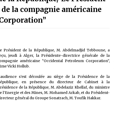
é
Quand on va vite
5 ans ago
 de la compagnie américaine
 Corporation”
Le monstrueux vieillard (Un récit
du Sud algérien)
5 ans ago
Tradition orale/ D’où viennent les
e Président de la République, M. Abdelmadjid Tebboune, a
contes et à quoi servent-ils?
eçu, jeudi à Alger, la Présidente-directrice générale de la
5 ans ago
ompagnie américaine “Occidental Petroleum Corporation”,
me Vicki Hollub.
’audience s’est déroulée au siège de la Présidence de la
épublique, en présence du directeur de Cabinet à la
résidence de la République, M. Abdelaziz Khellaf, du ministre
e l’Energie et des Mines, M. Mohamed Arkab, et du Président-
irecteur général du Groupe Sonatrach, M. Toufik Hakkar.