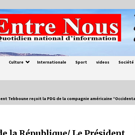
Culture
Internationale
Sport
videos
Société
ident Tebboune reçoit la PDG de la compagnie américaine “Occident
Magie de sorcier
4 ans ago
e la République/ Le Président