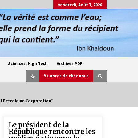
vendredi, Août 7, 2026
Sciences, High Tech
Archives PDF
Contes de chez nous
al Petroleum Corporation”
Oum el Gaïla / L’ogresse du M’zab
4 ans ago
Le président de la
République rencontre les