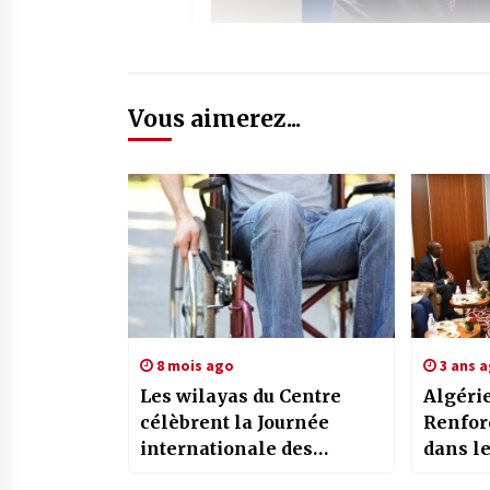
Vous aimerez...
8 mois ago
3 ans 
Les wilayas du Centre
Algéri
célèbrent la Journée
Renfor
internationale des
dans l
personnes aux besoins
énergi