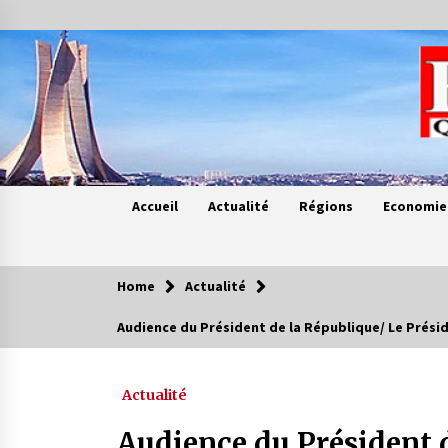
Skip
to
content
Accueil
Actualité
Régions
Economie
Home
Actualité
Contes de chez nous
Audience du Président de la République/ Le Prés
Quand la mère n’est plus là (17e
partie)
Actualité
4 ans ago
Audience du Président d