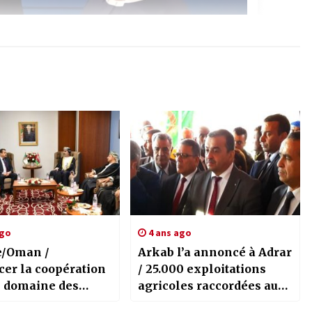
ago
4 ans ago
e/Oman /
Arkab l’a annoncé à Adrar
cer la coopération
/ 25.000 exploitations
e domaine des
agricoles raccordées au
es et des mines
réseau électrique depuis