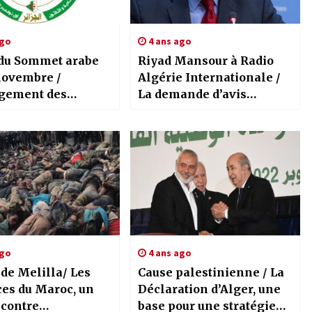
ago
4 ans ago
du Sommet arabe
Riyad Mansour à Radio
 novembre /
Algérie Internationale /
gement des
La demande d’avis
es de la
juridique à la CIJ, une
ation de Novembre
étape vers le procès de
l’entité sioniste pour ses
crimes
ago
4 ans ago
de Melilla/ Les
Cause palestinienne / La
ces du Maroc, un
Déclaration d’Alger, une
 contre
base pour une stratégie