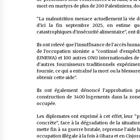
mort en martyrs de plus de 200 Palestiniens, don
“La malnutrition menace actuellement la vie de
d’ici la fin septembre 2025, on estime q
catastrophiques d’insécurité alimentaire”, ont-il
Ils ont relevé que l’insuffisance de l’accès hum
de l’occupation sioniste a “continué d’empêch
(UNRWA) et 100 autres ONG internationales de fo
d’autres fournisseurs traditionnels expériment
fournie, ce qui a entraîné la mort ou la blessur
obtenir cette aide”.
Ils ont également dénoncé l’approbation pa
construction de 3400 logements dans la zone 
occupée.
Les diplomates ont exprimé à cet effet, leur “
concrète”, face à la dégradation de la situation
mette fin à sa guerre brutale, reprenne l’aide 
occupation illégale à la fois à Ghaza et en Cisjor