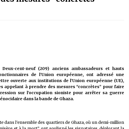
é
Quand on va vite
5 ans ago
Le monstrueux vieillard (Un récit
du Sud algérien)
5 ans ago
Tradition orale/ D’où viennent les
contes et à quoi servent-ils?
5 ans ago
Deux-cent-neuf (209) anciens ambassadeurs et hauts
onctionnaires de l’Union européenne, ont adressé une
ettre ouverte aux institutions de l’Union européenne (UE),
es appelant à prendre des mesures “concrètes” pour faire
ression sur l’occupation sioniste pour arrêter sa guerre
énocidaire dans la bande de Ghaza.
e dans l’ensemble des quartiers de Ghaza, où un demi-million
isère et à la mort”, ont souligné les signataires, déplorant la