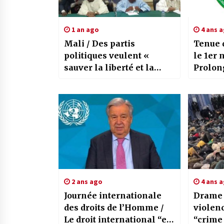
1 an ago
4 ans 
Mali / Des partis
Tenue 
politiques veulent «
le 1er
sauver la liberté et la
Prolon
démocratie”
princip
Déclar
1954
2 ans ago
4 ans 
Journée internationale
Drame 
des droits de l’Homme /
violen
Le droit international “est
“crime