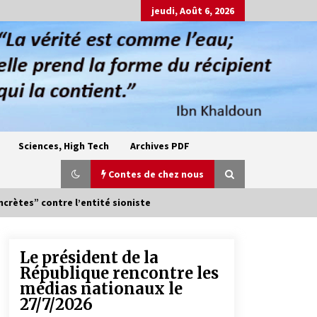
jeudi, Août 6, 2026
Sciences, High Tech
Archives PDF
Contes de chez nous
ncrètes” contre l’entité sioniste
Le président de la
Oum el Gaïla / L’ogresse du M’zab
République rencontre les
4 ans ago
médias nationaux le
27/7/2026