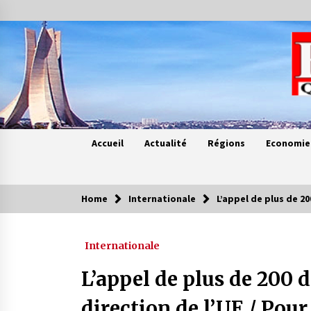
Skip
to
content
Accueil
Actualité
Régions
Economie
Home
Internationale
L’appel de plus de 2
Contes de chez nous
Internationale
Quand la mère n’est plus là (17e
partie)
L’appel de plus de 200 
4 ans ago
direction de l’UE / Pou