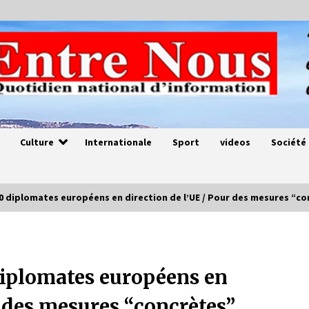
Culture
Internationale
Sport
videos
Société
00 diplomates européens en direction de l’UE / Pour des mesures “co
Magie de sorcier
4 ans ago
diplomates européens en
r des mesures “concrètes”