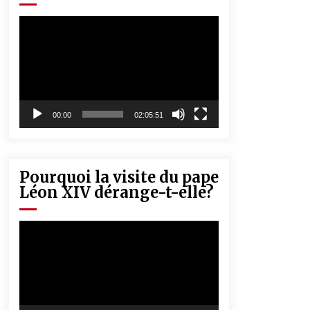
« Père, tiens-moi, je vais tomber ! »
5 ans ago
Lecteur
vidéo
Rencontre nocturne dans le désert
(Un conte touareg)
5 ans ago
00:00
02:05:51
Pourquoi la visite du pape
Léon XIV dérange-t-elle?
Lecteur
vidéo