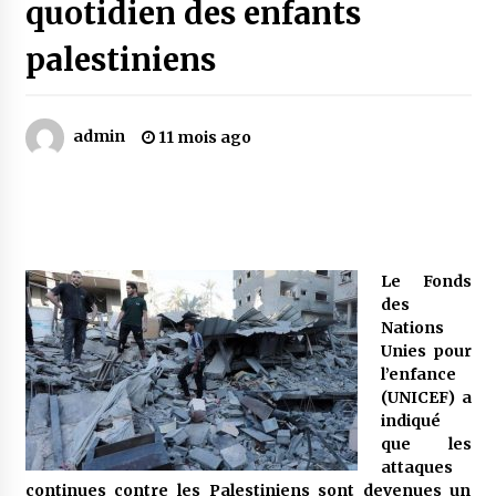
quotidien des enfants
palestiniens
Mythes et croyances / L’hospitalité des
montagnards
4 ans ago
admin
11 mois ago
Quand on va vite
5 ans ago
« Père, tiens-moi, je vais tomber ! »
Le Fonds
5 ans ago
des
Nations
Unies pour
Le bouc de l’Au-delà
l’enfance
5 ans ago
(UNICEF) a
indiqué
que les
Le monstrueux vieillard (Un récit du Sud
attaques
algérien)
continues contre les Palestiniens sont devenues un