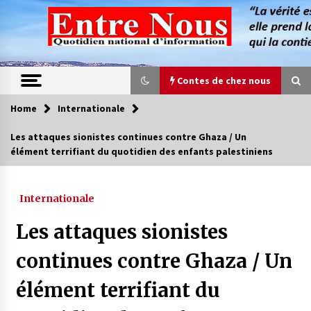
Skip
to
content
Contes de chez nous
Home
Internationale
Contes de chez nous
Les attaques sionistes continues contre Ghaza / Un
élément terrifiant du quotidien des enfants palestiniens
Quand la mère n’est plus là (17e partie)
4 ans ago
Internationale
Magie de sorcier
Les attaques sionistes
4 ans ago
continues contre Ghaza / Un
élément terrifiant du
Oum el Gaïla / L’ogresse du M’zab
4 ans ago