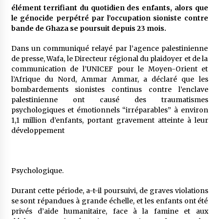
5 ans ago
élément terrifiant du quotidien des enfants, alors que
le génocide perpétré par l’occupation sioniste contre
bande de Ghaza se poursuit depuis 23 mois.
Rencontre nocturne dans le désert (Un conte
touareg)
Dans un communiqué relayé par l’agence palestinienne
5 ans ago
de presse, Wafa, le Directeur régional du plaidoyer et de la
communication de l’UNICEF pour le Moyen-Orient et
Un conte targui/ Quand la tête est vide
l’Afrique du Nord, Ammar Ammar, a déclaré que les
5 ans ago
bombardements sionistes continus contre l’enclave
palestinienne ont causé des traumatismes
psychologiques et émotionnels “irréparables” à environ
Tradition orale/ D’où viennent les contes et à
1,1 million d’enfants, portant gravement atteinte à leur
quoi servent-ils?
développement
5 ans ago
Psychologique.
Durant cette période, a-t-il poursuivi, de graves violations
se sont répandues à grande échelle, et les enfants ont été
privés d’aide humanitaire, face à la famine et aux