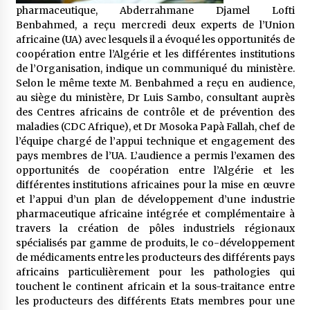
5 ans ago
pharmaceutique, Abderrahmane Djamel Lofti
Benbahmed, a reçu mercredi deux experts de l’Union
africaine (UA) avec lesquels il a évoqué les opportunités de
Rencontre nocturne dans le désert (Un conte
coopération entre l’Algérie et les différentes institutions
touareg)
de l’Organisation, indique un communiqué du ministère.
5 ans ago
Selon le même texte M. Benbahmed a reçu en audience,
au siège du ministère, Dr Luis Sambo, consultant auprès
Un conte targui/ Quand la tête est vide
des Centres africains de contrôle et de prévention des
5 ans ago
maladies (CDC Afrique), et Dr Mosoka Papà Fallah, chef de
l’équipe chargé de l’appui technique et engagement des
pays membres de l’UA. L’audience a permis l’examen des
Tradition orale/ D’où viennent les contes et à
opportunités de coopération entre l’Algérie et les
quoi servent-ils?
différentes institutions africaines pour la mise en œuvre
5 ans ago
et l’appui d’un plan de développement d’une industrie
pharmaceutique africaine intégrée et complémentaire à
travers la création de pôles industriels régionaux
spécialisés par gamme de produits, le co-développement
de médicaments entre les producteurs des différents pays
africains particulièrement pour les pathologies qui
touchent le continent africain et la sous-traitance entre
les producteurs des différents Etats membres pour une