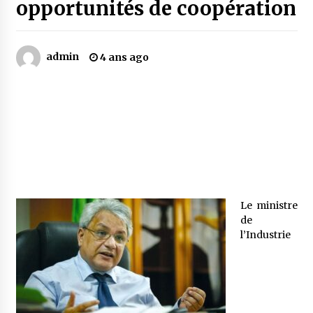
opportunités de coopération
Mythes et croyances / L’hospitalité des
montagnards
admin
4 ans ago
4 ans ago
Quand on va vite
5 ans ago
« Père, tiens-moi, je vais tomber ! »
5 ans ago
Le ministre
de
Le bouc de l’Au-delà
l’Industrie
5 ans ago
Le monstrueux vieillard (Un récit du Sud
algérien)