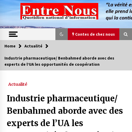
Skip
to
content
Contes de chez nous
Home
Actualité
Contes de chez nous
Industrie pharmaceutique/ Benbahmed aborde avec des
experts de l’UA les opportunités de coopération
Quand la mère n’est plus là (17e partie)
4 ans ago
Actualité
Magie de sorcier
Industrie pharmaceutique/
4 ans ago
Benbahmed aborde avec des
experts de l’UA les
Oum el Gaïla / L’ogresse du M’zab
4 ans ago