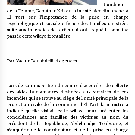
5 ans ago
Condition
de la Femme, Kaouthar Krikou, a insisté hier, dimanche, à
El Tarf sur l’importance de la prise en charge
Rencontre nocturne dans le désert (Un conte
psychologique et sociale efficace des familles sinistrées
touareg)
suite aux incendies de forêts qui ont frappé la semaine
5 ans ago
passée cette wilaya frontalière.
Un conte targui/ Quand la tête est vide
5 ans ago
Par Yacine Bouabdelli et agences
Tradition orale/ D’où viennent les contes et à
quoi servent-ils?
5 ans ago
Lors de son inspection du centre d’accueil et de collecte
des aides humanitaires destinées aux sinistrés de ces
incendies qui se trouve au siège de l’unité principale de la
protection civile de la commune d’El Tarf, la ministre a
indiqué qu’elle visitait cette wilaya pour présenter les
condoléances aux familles des victimes au nom du
président de la République, Abdelmadjid Tebboune, et
s’enquérir de la coordination et de la prise en charge