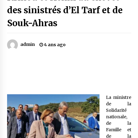
des sinistrés d’El Tarf et de
Mythes et croyances / L’hospitalité des
Souk-Ahras
montagnards
4 ans ago
admin
4 ans ago
Quand on va vite
5 ans ago
« Père, tiens-moi, je vais tomber ! »
5 ans ago
La ministre
Le bouc de l’Au-delà
de la
5 ans ago
Solidarité
nationale,
de la
Le monstrueux vieillard (Un récit du Sud
Famille et
algérien)
de la