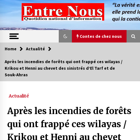
Skip
to
content
Contes de chez nous
Home
Actualité
Contes de chez nous
Après les incendies de forêts qui ont frappé ces wilayas /
Krikou et Henni au chevet des sinistrés d’El Tarf et de
Quand la mère n’est plus là (17e partie)
Souk-Ahras
4 ans ago
Actualité
Magie de sorcier
4 ans ago
Après les incendies de forêts
qui ont frappé ces wilayas /
Oum el Gaïla / L’ogresse du M’zab
Krikou et Henni au chevet
4 ans ago