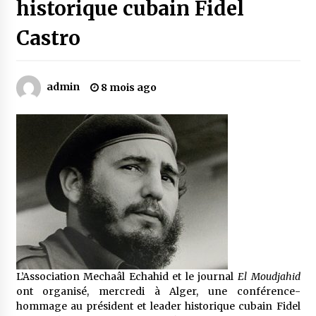
historique cubain Fidel
Castro
Mythes et croyances / L’hospitalité des
montagnards
4 ans ago
admin
8 mois ago
Quand on va vite
5 ans ago
« Père, tiens-moi, je vais tomber ! »
5 ans ago
Le bouc de l’Au-delà
5 ans ago
L’Association Mechaâl Echahid et le journal
El Moudjahid
ont organisé, mercredi à Alger, une conférence-
Le monstrueux vieillard (Un récit du Sud
hommage au président et leader historique cubain Fidel
algérien)