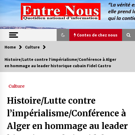
Skip
to
content
Contes de chez nous
Home
Culture
Contes de chez nous
Histoire/Lutte contre l’impérialisme/Conférence à Alger
en hommage au leader historique cubain Fidel Castro
Quand la mère n’est plus là (17e partie)
4 ans ago
Culture
Magie de sorcier
Histoire/Lutte contre
4 ans ago
l’impérialisme/Conférence à
Alger en hommage au leader
Oum el Gaïla / L’ogresse du M’zab
4 ans ago