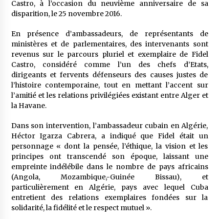
Castro, à l’occasion du neuvième anniversaire de sa
5 ans ago
disparition, le 25 novembre 2016.
Rencontre nocturne dans le désert (Un conte
En présence d’ambassadeurs, de représentants de
touareg)
ministères et de parlementaires, des intervenants sont
5 ans ago
revenus sur le parcours pluriel et exemplaire de Fidel
Castro, considéré comme l’un des chefs d’Etats,
dirigeants et fervents défenseurs des causes justes de
Un conte targui/ Quand la tête est vide
l’histoire contemporaine, tout en mettant l’accent sur
5 ans ago
l’amitié et les relations privilégiées existant entre Alger et
la Havane.
Tradition orale/ D’où viennent les contes et à
Dans son intervention, l’ambassadeur cubain en Algérie,
quoi servent-ils?
Héctor Igarza Cabrera, a indiqué que Fidel était un
5 ans ago
personnage « dont la pensée, l’éthique, la vision et les
principes ont transcendé son époque, laissant une
empreinte indélébile dans le nombre de pays africains
(Angola, Mozambique,-Guinée Bissau), et
particulièrement en Algérie, pays avec lequel Cuba
entretient des relations exemplaires fondées sur la
solidarité, la fidélité et le respect mutuel ».