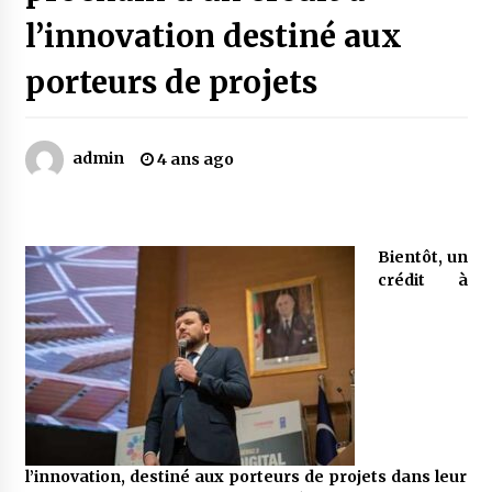
l’innovation destiné aux
Mythes et croyances / L’hospitalité des
porteurs de projets
montagnards
4 ans ago
admin
4 ans ago
Quand on va vite
5 ans ago
Bientôt, un
« Père, tiens-moi, je vais tomber ! »
crédit à
5 ans ago
Le bouc de l’Au-delà
5 ans ago
Le monstrueux vieillard (Un récit du Sud
l’innovation, destiné aux porteurs de projets dans leur
algérien)