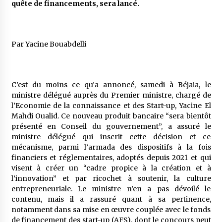
quête de financements, sera lancé.
5 ans ago
Rencontre nocturne dans le désert (Un conte
touareg)
Par Yacine Bouabdelli
5 ans ago
Un conte targui/ Quand la tête est vide
C’est du moins ce qu’a annoncé, samedi à Béjaia, le
5 ans ago
ministre délégué auprès du Premier ministre, chargé de
l’Economie de la connaissance et des Start-up, Yacine El
Mahdi Oualid. Ce nouveau produit bancaire “sera bientôt
Tradition orale/ D’où viennent les contes et à
présenté en Conseil du gouvernement”, a assuré le
quoi servent-ils?
ministre délégué qui inscrit cette décision et ce
5 ans ago
mécanisme, parmi l’armada des dispositifs à la fois
financiers et réglementaires, adoptés depuis 2021 et qui
visent à créer un “cadre propice à la création et à
l’innovation” et par ricochet à soutenir, la culture
entrepreneuriale. Le ministre n’en a pas dévoilé le
contenu, mais il a rassuré quant à sa pertinence,
notamment dans sa mise en œuvre couplée avec le fonds
de financement des start-up (AFS), dont le concours peut