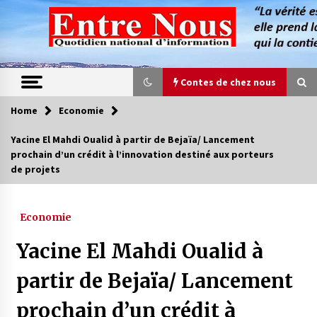
Skip
to
content
Contes de chez nous
Home
Economie
Contes de chez nous
Yacine El Mahdi Oualid à partir de Bejaïa/ Lancement
prochain d’un crédit à l’innovation destiné aux porteurs
Quand la mère n’est plus là (17e partie)
de projets
4 ans ago
Economie
Magie de sorcier
4 ans ago
Yacine El Mahdi Oualid à
partir de Bejaïa/ Lancement
Oum el Gaïla / L’ogresse du M’zab
prochain d’un crédit à
4 ans ago