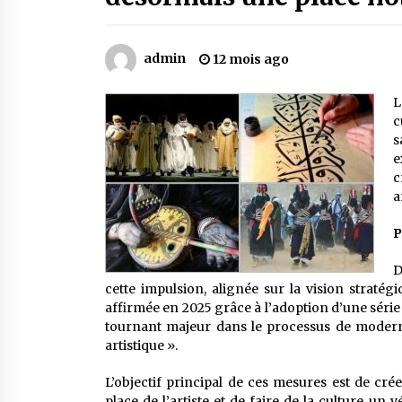
Mythes et croyances / L’hospitalit
des montagnards
4 ans ago
admin
12 mois ago
Le bouc de l’Au-delà
L
5 ans ago
c
s
e
Un conte targui/ Quand la tête est
c
vide
a
5 ans ago
P
D
cette impulsion, alignée sur la vision stratég
affirmée en 2025 grâce à l’adoption d’une séri
tournant majeur dans le processus de modernisa
artistique ».
L’objectif principal de ces mesures est de cré
place de l’artiste et de faire de la culture un