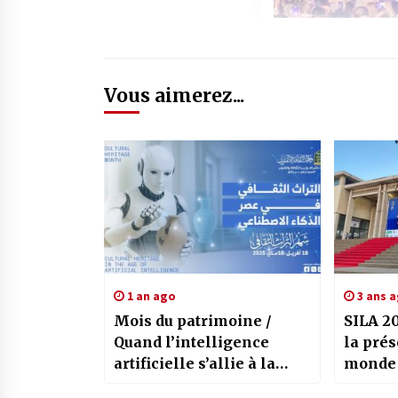
Vous aimerez...
1 an ago
3 ans 
Mois du patrimoine /
SILA 2
Quand l’intelligence
la pré
artificielle s’allie à la
monde d
protection du patrimoine
africai