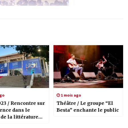
ago
1 mois ago
023 / Rencontre sur
Théâtre / Le groupe “El
sence dans le
Besta” enchante le public
e la littérature
ne