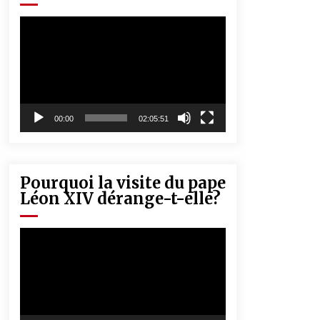
« Père, tiens-moi, je vais tomber ! »
5 ans ago
Lecteur
vidéo
Rencontre nocturne dans le désert
(Un conte touareg)
5 ans ago
00:00
02:05:51
Pourquoi la visite du pape
Léon XIV dérange-t-elle?
Lecteur
vidéo