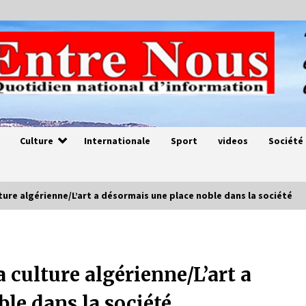
Culture
Internationale
Sport
videos
Société
lture algérienne/L’art a désormais une place noble dans la société
Magie de sorcier
4 ans ago
 culture algérienne/L’art a
le dans la société