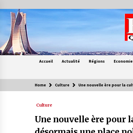
Skip
to
content
Accueil
Actualité
Régions
Economie
Home
Culture
Une nouvelle ère pour la cu
Contes de chez nous
Culture
Quand la mère n’est plus là (17e
partie)
Une nouvelle ère pour la
4 ans ago
désormais une place nob