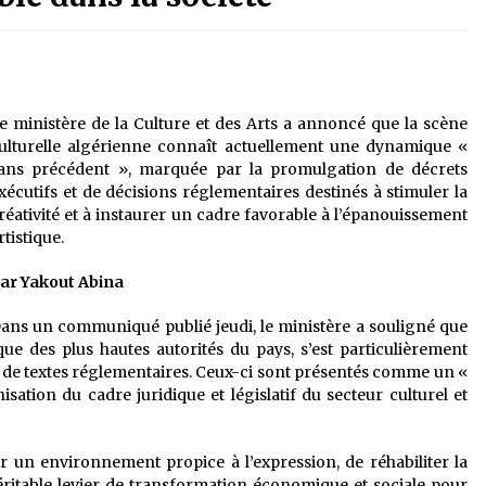
é
Quand on va vite
5 ans ago
Le monstrueux vieillard (Un récit
du Sud algérien)
e ministère de la Culture et des Arts a annoncé que la scène
5 ans ago
ulturelle algérienne connaît actuellement une dynamique «
ans précédent », marquée par la promulgation de décrets
xécutifs et de décisions réglementaires destinés à stimuler la
Tradition orale/ D’où viennent les
réativité et à instaurer un cadre favorable à l’épanouissement
contes et à quoi servent-ils?
rtistique.
5 ans ago
ar Yakout Abina
ans un communiqué publié jeudi, le ministère a souligné que
ique des plus hautes autorités du pays, s’est particulièrement
e de textes réglementaires. Ceux-ci sont présentés comme un «
tion du cadre juridique et législatif du secteur culturel et
er un environnement propice à l’expression, de réhabiliter la
 véritable levier de transformation économique et sociale pour