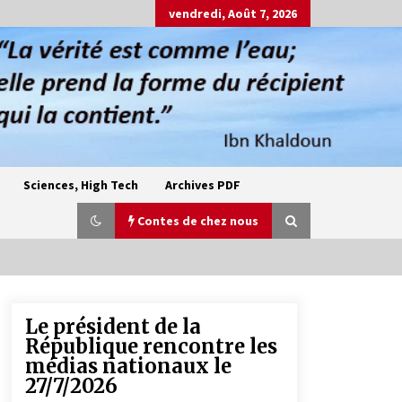
vendredi, Août 7, 2026
Sciences, High Tech
Archives PDF
Contes de chez nous
Le président de la
Oum el Gaïla / L’ogresse du M’zab
République rencontre les
4 ans ago
médias nationaux le
27/7/2026