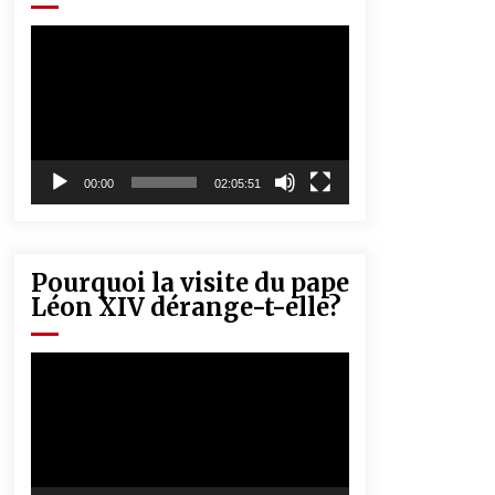
« Père, tiens-moi, je vais tomber ! »
5 ans ago
Lecteur
vidéo
Rencontre nocturne dans le désert
(Un conte touareg)
5 ans ago
00:00
02:05:51
Pourquoi la visite du pape
Léon XIV dérange-t-elle?
Lecteur
vidéo