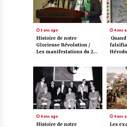
3 ans ago
4 ans 
Histoire de notre
Quand 
Glorieuse Révolution /
falsifia
Les manifestations du 27
Hérodo
février 62 à Ouargla, une
Babylon
épopée marquant
l’attachement du peuple à
l’unité territoriale
4 ans ago
4 ans 
Histoire de notre
Les exa