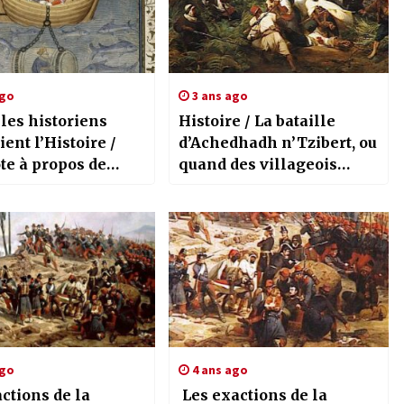
ago
3 ans ago
les historiens
Histoire / La bataille
ient l’Histoire /
d’Achedhadh n’Tzibert, ou
te à propos de
quand des villageois
e (2e partie et fin)
faisaient battre en
retraite des troupes
coloniales
ago
4 ans ago
ctions de la
Les exactions de la