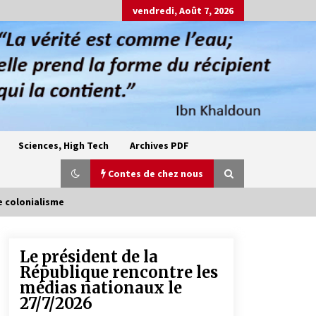
vendredi, Août 7, 2026
Sciences, High Tech
Archives PDF
Contes de chez nous
e colonialisme
Le président de la
Oum el Gaïla / L’ogresse du M’zab
République rencontre les
4 ans ago
médias nationaux le
27/7/2026