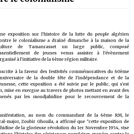
é
Quand on va vite
5 ans ago
Le monstrueux vieillard (Un récit
du Sud algérien)
ne exposition sur l’histoire de la lutte du peuple algérien
5 ans ago
ontre le colonialisme a drainé dimanche à la maison de la
ulture de Tamanrasset un large public, composé
ssentiellement de jeunes venus assister à l’évènement
Tradition orale/ D’où viennent les
rganisé à l’initiative de la 6ème région militaire.
contes et à quoi servent-ils?
5 ans ago
nscrite à la faveur des festivités commémoratives du 60ème
nniversaire de la double fête de l’indépendance et de la
eunesse, cette exposition a été suivie par le public, qui s’est
ion, mise en exergue au travers de photos mettant en avant des
menés par les moudjahidine pour le recouvrement de la
 manifestation, au nom du commandant de la 6ème RM, le
l-major, Zoubir Ghouila, a affirmé que “cette exposition de
idine de la glorieuse révolution du 1er Novembre 1954, vise