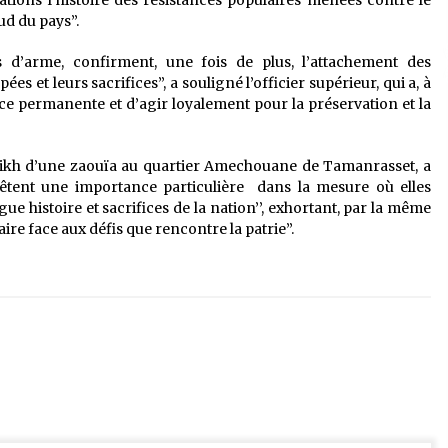
tions l’histoire des résistances populaires menées contre le
ud du pays”.
 d’arme, confirment, une fois de plus, l’attachement des
es et leurs sacrifices”, a souligné l’officier supérieur, qui a, à
nce permanente et d’agir loyalement pour la préservation et la
ikh d’une zaouïa au quartier Amechouane de Tamanrasset, a
êtent une importance particulière dans la mesure où elles
e histoire et sacrifices de la nation’’, exhortant, par la même
aire face aux défis que rencontre la patrie”.