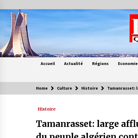
Skip
to
content
Accueil
Actualité
Régions
Economie
Home
Culture
Histoire
Tamanrasset: la
Contes de chez nous
Histoire
Quand la mère n’est plus là (17e
partie)
Tamanrasset: large afflu
4 ans ago
du peuple algérien cont