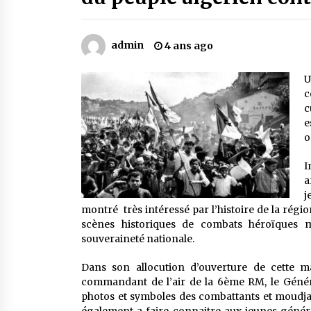
Mythes et croyances / L’hospitalit
des montagnards
4 ans ago
admin
4 ans ago
Le bouc de l’Au-delà
U
5 ans ago
c
c
e
Un conte targui/ Quand la tête est
o
vide
5 ans ago
I
a
j
montré très intéressé par l’histoire de la rég
scènes historiques de combats héroïques 
souveraineté nationale.
Dans son allocution d’ouverture de cette
commandant de l’air de la 6ème RM, le Généra
photos et symboles des combattants et moudjah