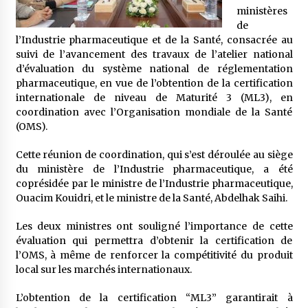
5 ans ago
ministères
de
l’Industrie pharmaceutique et de la Santé, consacrée au
Rencontre nocturne dans le désert (Un conte
touareg)
suivi de l’avancement des travaux de l’atelier national
5 ans ago
d’évaluation du système national de réglementation
pharmaceutique, en vue de l’obtention de la certification
internationale de niveau de Maturité 3 (ML3), en
Un conte targui/ Quand la tête est vide
coordination avec l’Organisation mondiale de la Santé
5 ans ago
(OMS).
Cette réunion de coordination, qui s’est déroulée au siège
Tradition orale/ D’où viennent les contes et à
du ministère de l’Industrie pharmaceutique, a été
quoi servent-ils?
coprésidée par le ministre de l’Industrie pharmaceutique,
5 ans ago
Ouacim Kouidri, et le ministre de la Santé, Abdelhak Saihi.
Les deux ministres ont souligné l’importance de cette
évaluation qui permettra d’obtenir la certification de
l’OMS, à même de renforcer la compétitivité du produit
local sur les marchés internationaux.
L’obtention de la certification “ML3” garantirait à