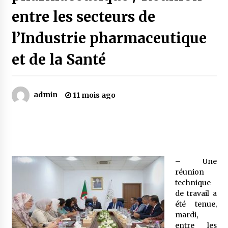
entre les secteurs de
Mythes et croyances / L’hospitalité des
l’Industrie pharmaceutique
montagnards
4 ans ago
et de la Santé
Quand on va vite
5 ans ago
admin
11 mois ago
« Père, tiens-moi, je vais tomber ! »
5 ans ago
– Une
Le bouc de l’Au-delà
réunion
5 ans ago
technique
de travail a
été tenue,
Le monstrueux vieillard (Un récit du Sud
mardi,
algérien)
entre les