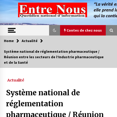
Skip
to
content
Contes de chez nous
Home
Actualité
Contes de chez nous
Système national de réglementation pharmaceutique /
Réunion entre les secteurs de l’Industrie pharmaceutique
Quand la mère n’est plus là (17e partie)
et de la Santé
4 ans ago
Actualité
Magie de sorcier
4 ans ago
Système national de
réglementation
Oum el Gaïla / L’ogresse du M’zab
pharmaceutique / Réunion
4 ans ago