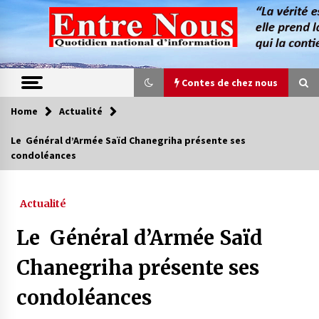
Skip
to
content
Contes de chez nous
Home
Actualité
Contes de chez nous
Le Général d’Armée Saïd Chanegriha présente ses
condoléances
Quand la mère n’est plus là (17e partie)
4 ans ago
Actualité
Magie de sorcier
Le Général d’Armée Saïd
4 ans ago
Chanegriha présente ses
condoléances
Oum el Gaïla / L’ogresse du M’zab
4 ans ago