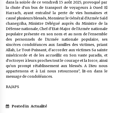
5 ans ago
dans la soirée de ce vendredi 15 août 2025, provoqué par
la chute d’un bus de transport de voyageurs à Oued El
Harrach, ayant entraîné la perte de vies humaines et
Rencontre nocturne dans le désert (Un conte
causé plusieurs blessés, Monsieur le Général d’Armée Saïd
touareg)
chanegriha, Ministre Délégué auprès du Ministre de la
5 ans ago
Défense nationale, Chef d’Etat-Major de l’Armée nationale
populaire présente en son nom et au nom de l’ensemble
Un conte targui/ Quand la tête est vide
des personnels de l’Armée nationale populaire, ses
5 ans ago
sincères condoléances aux familles des victimes, priant
Allah, Le Tout-Puissant, d’accorder aux victimes Sa sainte
miséricorde et de les accueillir en Son vaste paradis, et
d’octroyer à leurs proches tout le courage et la force, ainsi
Tradition orale/ D’où viennent les contes et à
quoi servent-ils?
qu’un prompt rétablissement aux blessés. A Dieu nous
5 ans ago
appartenons et à Lui nous retournons”, lit-on dans le
message de condoléances.
RA/APS
Posted in
Actualité