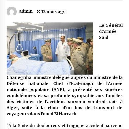
admin
12 mois ago
Mythes et croyances / L’hospitalité des
montagnards
Le Général
4 ans ago
d’Armée
Saïd
Quand on va vite
5 ans ago
« Père, tiens-moi, je vais tomber ! »
5 ans ago
Chanegriha, ministre délégué auprès du ministre de la
Défense nationale, Chef d’Etat-major de l’Armée
nationale populaire (ANP), a présenté ses sincères
Le bouc de l’Au-delà
condoléances et sa profonde sympathie aux familles
5 ans ago
des victimes de l’accident survenu vendredi soir à
Alger, suite à la chute d’un bus de transport de
voyageurs dans l’oued El Harrach.
Le monstrueux vieillard (Un récit du Sud
algérien)
“A la Suite du douloureux et tragique accident, survenu