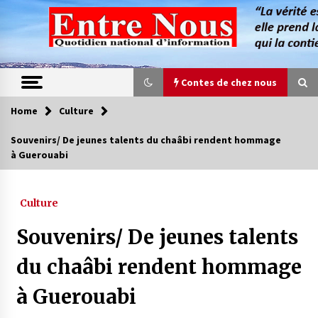
Skip
to
content
Contes de chez nous
Home
Culture
Contes de chez nous
Souvenirs/ De jeunes talents du chaâbi rendent hommage
à Guerouabi
Quand la mère n’est plus là (17e partie)
4 ans ago
Culture
Magie de sorcier
Souvenirs/ De jeunes talents
4 ans ago
du chaâbi rendent hommage
à Guerouabi
Oum el Gaïla / L’ogresse du M’zab
4 ans ago