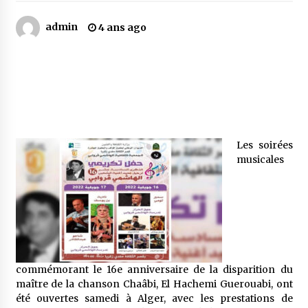
admin
4 ans ago
Mythes et croyances / L’hospitalité des
montagnards
4 ans ago
Quand on va vite
5 ans ago
Les soirées
musicales
« Père, tiens-moi, je vais tomber ! »
5 ans ago
Le bouc de l’Au-delà
5 ans ago
commémorant le 16e anniversaire de la disparition du
maître de la chanson Chaâbi, El Hachemi Guerouabi, ont
Le monstrueux vieillard (Un récit du Sud
été ouvertes samedi à Alger, avec les prestations de
algérien)