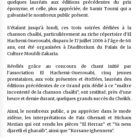
quelques lauréats aux éditions précédentes du prix
5 ans ago
éponyme, et celle, plus appréciée, de Samir Toumi qui a
galvanisé le nombreux public présent.
Rencontre nocturne dans le désert (Un conte
touareg)
S’étalant jusqu’à lundi, ces trois soirées dédiées à la
5 ans ago
chanson chaâbi, particulièrement au riche répertoire d’El
Hachemi Guerouabi, disparu le 17 juillet 2006 à l’âge de 68
ans, ont été organisées à l’Auditorium du Palais de la
Un conte targui/ Quand la tête est vide
Culture Moufdi-Zakaria.
5 ans ago
Révélés grâce au concours de chant initié par
l’association El Hachemi-Guerouabi, cinq jeunes
Tradition orale/ D’où viennent les contes et à
prestataires, aux voix présentes et étoffées, lauréats des
quoi servent-ils?
éditions précédentes de ce Grand prix dédié à ce “maître
5 ans ago
incontesté de la chanson chaâbi”, ont restitué, près d’une
heure et demie durant, quelques grands succès du Cheikh.
Ainsi, le nombreux public, a pu apprécier dans le mode
zidène, les interprétations de Faiz Ghemati et Hicham
Mezian qui ont rendu les pièces “El Herraz” et “Ya ness
djaretli el gharaïb”, ainsi que “Korsane ighennem”.