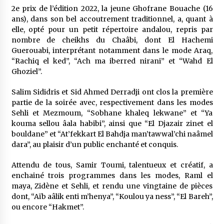
2e prix de l’édition 2022, la jeune Ghofrane Bouache (16
ans), dans son bel accoutrement traditionnel, a, quant à
elle, opté pour un petit répertoire andalou, repris par
nombre de cheikhs du Chaâbi, dont El Hachemi
Guerouabi, interprétant notamment dans le mode Araq,
“Rachiq el ked”, “Ach ma iberred nirani” et “Wahd El
Ghoziel”.
Salim Sididris et Sid Ahmed Derradji ont clos la première
partie de la soirée avec, respectivement dans les modes
Sehli et Mezmoum, “Sobhane khaleq lekwane” et “Ya
kouma sellou âala habibi”, ainsi que “El Djazair zinet el
bouldane” et “At’fekkart El Bahdja man’tawwal’chi naâmel
dara”, au plaisir d’un public enchanté et conquis.
Attendu de tous, Samir Toumi, talentueux et créatif, a
enchainé trois programmes dans les modes, Raml el
maya, Zidène et Sehli, et rendu une vingtaine de pièces
dont, “Aïb aâlik enti m’henya”, “Koulou ya ness”, “El Bareh”,
ou encore “Hakmet”.