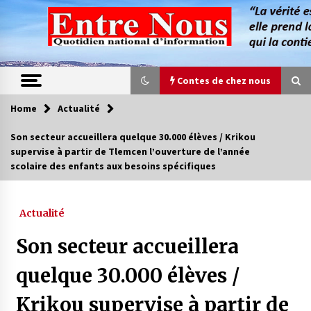
Skip
to
content
Contes de chez nous
Home
Actualité
Contes de chez nous
Son secteur accueillera quelque 30.000 élèves / Krikou
supervise à partir de Tlemcen l’ouverture de l’année
Quand la mère n’est plus là (17e partie)
scolaire des enfants aux besoins spécifiques
4 ans ago
Actualité
Magie de sorcier
4 ans ago
Son secteur accueillera
quelque 30.000 élèves /
Oum el Gaïla / L’ogresse du M’zab
Krikou supervise à partir de
4 ans ago