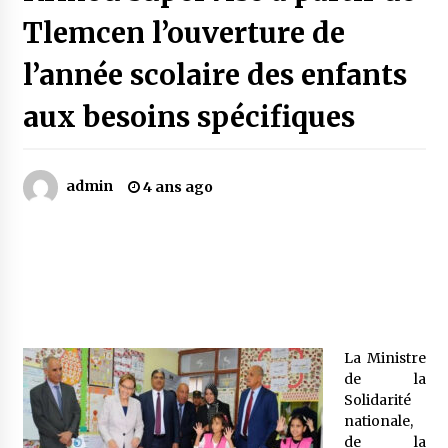
Tlemcen l’ouverture de
Mythes et croyances / L’hospitalité des
l’année scolaire des enfants
montagnards
4 ans ago
aux besoins spécifiques
Quand on va vite
5 ans ago
admin
4 ans ago
« Père, tiens-moi, je vais tomber ! »
5 ans ago
Le bouc de l’Au-delà
5 ans ago
La Ministre
de la
Solidarité
Le monstrueux vieillard (Un récit du Sud
nationale,
algérien)
de la