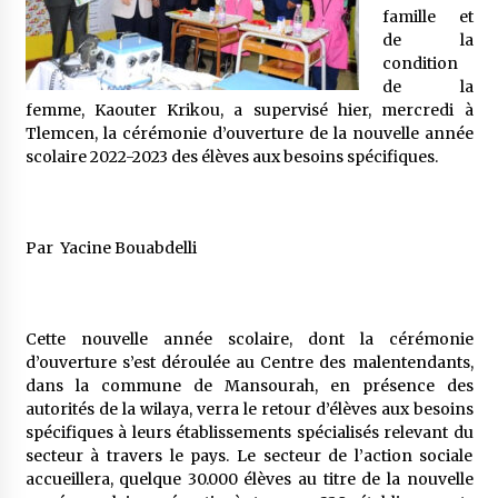
5 ans ago
famille et
de la
condition
Rencontre nocturne dans le désert (Un conte
touareg)
de la
femme, Kaouter Krikou, a supervisé hier, mercredi à
5 ans ago
Tlemcen, la cérémonie d’ouverture de la nouvelle année
scolaire 2022-2023 des élèves aux besoins spécifiques.
Un conte targui/ Quand la tête est vide
5 ans ago
Par Yacine Bouabdelli
Tradition orale/ D’où viennent les contes et à
quoi servent-ils?
5 ans ago
Cette nouvelle année scolaire, dont la cérémonie
d’ouverture s’est déroulée au Centre des malentendants,
dans la commune de Mansourah, en présence des
autorités de la wilaya, verra le retour d’élèves aux besoins
spécifiques à leurs établissements spécialisés relevant du
secteur à travers le pays. Le secteur de l’action sociale
accueillera, quelque 30.000 élèves au titre de la nouvelle