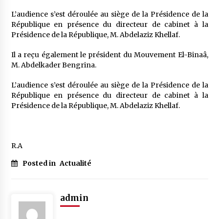
5 ans ago
L’audience s’est déroulée au siège de la Présidence de la
République en présence du directeur de cabinet à la
Rencontre nocturne dans le désert (Un conte
Présidence de la République, M. Abdelaziz Khellaf.
touareg)
5 ans ago
Il a reçu également le président du Mouvement El-Binaâ,
M. Abdelkader Bengrina.
Un conte targui/ Quand la tête est vide
L’audience s’est déroulée au siège de la Présidence de la
5 ans ago
République en présence du directeur de cabinet à la
Présidence de la République, M. Abdelaziz Khellaf.
Tradition orale/ D’où viennent les contes et à
quoi servent-ils?
5 ans ago
R.A
Posted in
Actualité
admin