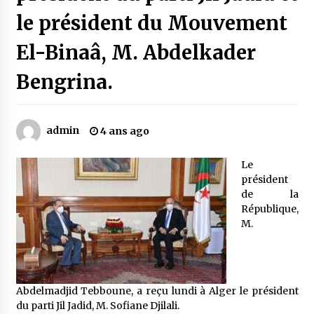
le président du Mouvement
Mythes et croyances / L’hospitalité des
El-Binaâ, M. Abdelkader
montagnards
4 ans ago
Bengrina.
Quand on va vite
5 ans ago
admin
4 ans ago
Le
« Père, tiens-moi, je vais tomber ! »
président
5 ans ago
de la
République,
M.
Le bouc de l’Au-delà
5 ans ago
Abdelmadjid Tebboune, a reçu lundi à Alger le président
Le monstrueux vieillard (Un récit du Sud
algérien)
du parti Jil Jadid, M. Sofiane Djilali.