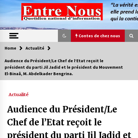
Skip
to
content
Contes de chez nous
Home
Actualité
Contes de chez nous
Audience du Président/Le Chef de l’Etat reçoit le
président du parti Jil Jadid et le président du Mouvement
Quand la mère n’est plus là (17e partie)
El-Binaâ, M. Abdelkader Bengrina.
4 ans ago
Actualité
Magie de sorcier
4 ans ago
Audience du Président/Le
Chef de l’Etat reçoit le
Oum el Gaïla / L’ogresse du M’zab
président du parti Jil Jadid et
4 ans ago