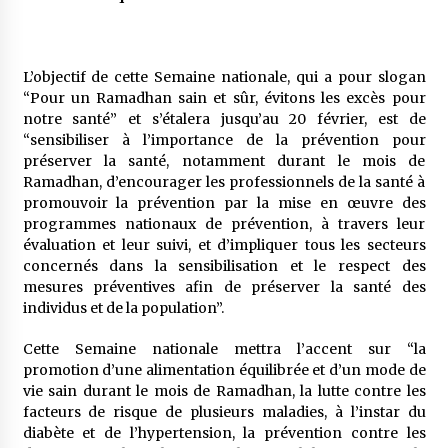
5 ans ago
Rencontre nocturne dans le désert (Un conte
L’objectif de cette Semaine nationale, qui a pour slogan
touareg)
“Pour un Ramadhan sain et sûr, évitons les excès pour
5 ans ago
notre santé” et s’étalera jusqu’au 20 février, est de
“sensibiliser à l’importance de la prévention pour
Un conte targui/ Quand la tête est vide
préserver la santé, notamment durant le mois de
5 ans ago
Ramadhan, d’encourager les professionnels de la santé à
promouvoir la prévention par la mise en œuvre des
programmes nationaux de prévention, à travers leur
Tradition orale/ D’où viennent les contes et à
évaluation et leur suivi, et d’impliquer tous les secteurs
quoi servent-ils?
concernés dans la sensibilisation et le respect des
5 ans ago
mesures préventives afin de préserver la santé des
individus et de la population”.
Cette Semaine nationale mettra l’accent sur “la
promotion d’une alimentation équilibrée et d’un mode de
vie sain durant le mois de Ramadhan, la lutte contre les
facteurs de risque de plusieurs maladies, à l’instar du
diabète et de l’hypertension, la prévention contre les