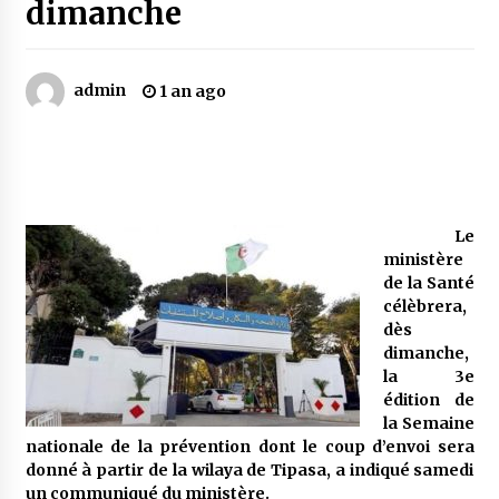
dimanche
Mythes et croyances / L’hospitalité des
montagnards
admin
1 an ago
4 ans ago
Quand on va vite
5 ans ago
Le
ministère
« Père, tiens-moi, je vais tomber ! »
de la Santé
5 ans ago
célèbrera,
dès
dimanche,
Le bouc de l’Au-delà
la 3e
5 ans ago
édition de
la Semaine
nationale de la prévention dont le coup d’envoi sera
Le monstrueux vieillard (Un récit du Sud
donné à partir de la wilaya de Tipasa, a indiqué samedi
algérien)
un communiqué du ministère.