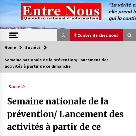
Skip
to
content
Contes de chez nous
Home
Société
Contes de chez nous
Semaine nationale de la prévention/ Lancement des
activités à partir de ce dimanche
Quand la mère n’est plus là (17e partie)
4 ans ago
Société
Magie de sorcier
Semaine nationale de la
4 ans ago
prévention/ Lancement des
activités à partir de ce
Oum el Gaïla / L’ogresse du M’zab
4 ans ago