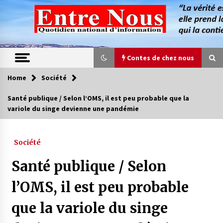
Skip
to
content
Contes de chez nous
Home
Société
Contes de chez nous
Santé publique / Selon l’OMS, il est peu probable que la
variole du singe devienne une pandémie
Quand la mère n’est plus là (17e partie)
4 ans ago
Société
Magie de sorcier
Santé publique / Selon
4 ans ago
l’OMS, il est peu probable
que la variole du singe
Oum el Gaïla / L’ogresse du M’zab
4 ans ago