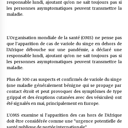
responsable lundi, ajoutant qu’on ne sait toujours pas si
5 ans ago
les personnes asymptomatiques peuvent transmettre la
maladie.
Rencontre nocturne dans le désert (Un conte
touareg)
5 ans ago
L’Organisation mondiale de la santé (OMS) ne pense pas
que l’apparition de cas de variole du singe en dehors de
Un conte targui/ Quand la tête est vide
l’Afrique débouche sur une pandémie, a déclaré une
5 ans ago
responsable lundi, ajoutant qu’on ne sait toujours pas si
les personnes asymptomatiques peuvent transmettre la
maladie.
Tradition orale/ D’où viennent les contes et à
quoi servent-ils?
Plus de 300 cas suspects et confirmés de variole du singe
5 ans ago
(une maladie généralement bénigne qui se propage par
contact étroit et peut provoquer des symptômes de type
grippal et des éruptions cutanées avec des vésicules) ont
été signalés en mai, principalement en Europe.
L’OMS examine si l’apparition des cas hors de l’Afrique
doit être considérée comme une “urgence potentielle de
santé publique de portée internationale”.