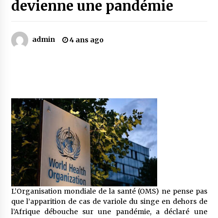
devienne une pandémie
Mythes et croyances / L’hospitalité des
montagnards
admin
4 ans ago
4 ans ago
Quand on va vite
5 ans ago
« Père, tiens-moi, je vais tomber ! »
5 ans ago
Le bouc de l’Au-delà
5 ans ago
L’Organisation mondiale de la santé (OMS) ne pense pas
que l’apparition de cas de variole du singe en dehors de
Le monstrueux vieillard (Un récit du Sud
l’Afrique débouche sur une pandémie, a déclaré une
algérien)