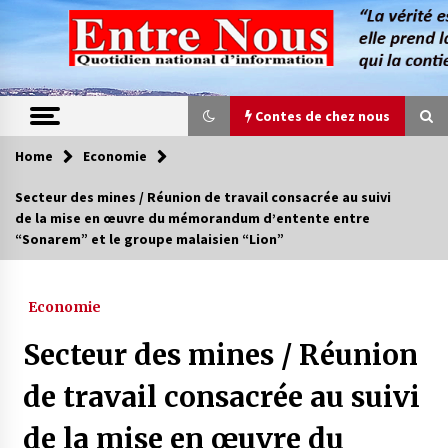
Skip
to
content
Contes de chez nous
Home
Economie
Contes de chez nous
Secteur des mines / Réunion de travail consacrée au suivi
de la mise en œuvre du mémorandum d’entente entre
Quand la mère n’est plus là (17e partie)
“Sonarem” et le groupe malaisien “Lion”
4 ans ago
Economie
Magie de sorcier
4 ans ago
Secteur des mines / Réunion
de travail consacrée au suivi
Oum el Gaïla / L’ogresse du M’zab
de la mise en œuvre du
4 ans ago