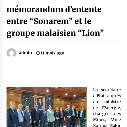
mémorandum d’entente
Mythes et croyances / L’hospitalité des
entre “Sonarem” et le
montagnards
4 ans ago
groupe malaisien “Lion”
Quand on va vite
5 ans ago
admin
11 mois ago
« Père, tiens-moi, je vais tomber ! »
5 ans ago
La secrétaire
Le bouc de l’Au-delà
d’Etat auprès
5 ans ago
du ministre
de l’Energie,
chargée des
Le monstrueux vieillard (Un récit du Sud
Mines, Mme
algérien)
Karima Bakir