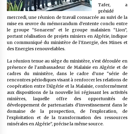
5 ans ago
Tafer, a
présidé
mercredi, une réunion de travail consacrée au suivi de la
Rencontre nocturne dans le désert (Un conte
touareg)
mise en œuvre du mémorandum d’entente conclu entre
5 ans ago
le groupe “Sonarem” et le groupe malaisien “Lion”,
portant réalisation de projets miniers en Algérie, indique
un communiqué du ministère de l’Energie, des Mines et
Un conte targui/ Quand la tête est vide
des Energies renouvelables.
5 ans ago
La réunion tenue au siège du ministère, s’est déroulée en
présence de l’ambassadeur de Malaisie en Algérie et de
Tradition orale/ D’où viennent les contes et à
cadres du ministère, dans le cadre d’une “série de
quoi servent-ils?
rencontres périodiques visant à renforcer les relations de
5 ans ago
coopération entre l’Algérie et la Malaisie, conformément
aux dispositions de la nouvelle loi régissant les activités
minières, laquelle offre des opportunités de
développement de partenariats d’investissement dans le
domaine de la prospection, de l’exploration, de
l’exploitation et de la transformation des ressources
minérales en Algérie”, précise la même source.