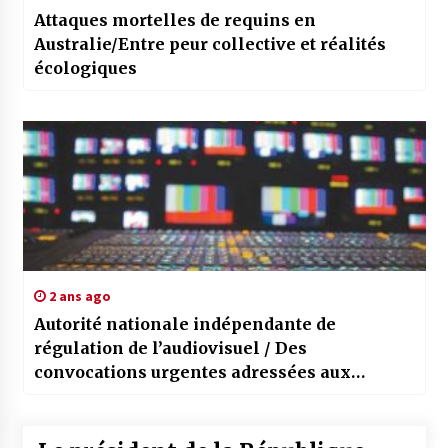
Attaques mortelles de requins en
Australie/Entre peur collective et réalités
écologiques
2 ans ago
Autorité nationale indépendante de
régulation de l’audiovisuel / Des
convocations urgentes adressées aux
représentants des chaines de télévision
réfractaires aux normes de diffusion
publicitaire