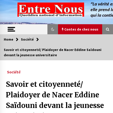
Skip
to
content
Contes de chez nous
Home
Société
Contes de chez nous
Savoir et citoyenneté/ Plaidoyer de Nacer Eddine Saïdouni
devant la jeunesse universitaire
Quand la mère n’est plus là (17e partie)
4 ans ago
Société
Magie de sorcier
Savoir et citoyenneté/
4 ans ago
Plaidoyer de Nacer Eddine
Saïdouni devant la jeunesse
Oum el Gaïla / L’ogresse du M’zab
4 ans ago