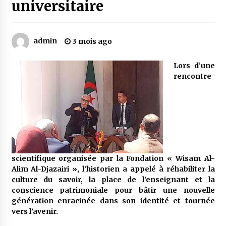
universitaire
Mythes et croyances / L’hospitalité des
montagnards
admin
3 mois ago
4 ans ago
Lors d’une
Quand on va vite
rencontre
5 ans ago
« Père, tiens-moi, je vais tomber ! »
5 ans ago
scientifique organisée par la Fondation « Wisam Al-
Le bouc de l’Au-delà
Alim Al-Djazairi », l’historien a appelé à réhabiliter la
5 ans ago
culture du savoir, la place de l’enseignant et la
conscience patrimoniale pour bâtir une nouvelle
génération enracinée dans son identité et tournée
vers l’avenir.
Le monstrueux vieillard (Un récit du Sud
algérien)