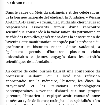
5 ans ago
Par Ikram Haou
Dans le cadre du Mois du patrimoine et des célébrations
Rencontre nocturne dans le désert (Un conte
de la Journée nationale de l’étudiant, la Fondation « Wisam
touareg)
Al-Alim Al-Djazairi » a réuni, hier, étudiants, chercheurs et
5 ans ago
responsables associatifs autour d’une rencontre
scientifique consacrée à la valorisation du patrimoine et
Un conte targui/ Quand la tête est vide
au rôle des nouvelles générations dans la construction de
5 ans ago
l’avenir. Cette manifestation, marquée par la présence du
professeur et historien Nacer Eddine Saïdouni, a
également permis d’honorer plusieurs clubs
universitaires et jeunes engagés dans les activités
Tradition orale/ D’où viennent les contes et à
quoi servent-ils?
scientifiques de la fondation.
5 ans ago
Au centre de cette journée figurait une conférence du
professeur Saïdouni, qui a livré une réflexion
approfondie sur la mémoire, l’histoire, les élites, la
citoyenneté et les mutations technologiques
contemporaines. Revenant d’abord sur son propre
parcours, l’historien a expliqué avoir consacré onze
années au cycle de licence, multipliant les spécialités et les