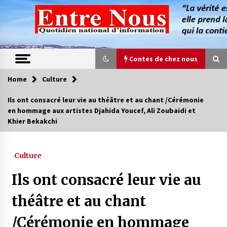
Skip
to
content
Contes de chez nous
Home
Culture
Contes de chez nous
Ils ont consacré leur vie au théâtre et au chant /Cérémonie
en hommage aux artistes Djahida Youcef, Ali Zoubaidi et
Quand la mère n’est plus là (17e partie)
Khier Bekakchi
4 ans ago
Culture
Magie de sorcier
4 ans ago
Ils ont consacré leur vie au
théâtre et au chant
Oum el Gaïla / L’ogresse du M’zab
/Cérémonie en hommage
4 ans ago