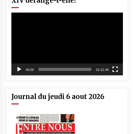
XIV dérange-t-elle?
Lecteur
vidéo
00:00
01:21:48
Journal du jeudi 6 aout 2026