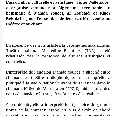
5 ans ago
L’association culturelle et artistique “3ème Millénaire”
a organisé dimanche à Alger une cérémonie en
hommage à Djahida Youcef, Ali Zoubaidi et Khier
Rencontre nocturne dans le désert (Un conte
Bekakchi, pour l’ensemble de leur carrière vouée au
touareg)
théâtre et au chant.
5 ans ago
Un conte targui/ Quand la tête est vide
5 ans ago
En présence des trois artistes, la cérémonie, accueillie au
Théâtre national Mahiédine Bachtarzi (TNA) ,a été
rehaussée par la présence de figures artistiques et
culturelles.
Tradition orale/ D’où viennent les contes et à
quoi servent-ils?
L’interprète de l’andalou Djahida Youcef, a alterné entre
5 ans ago
chanson et théâtre radiophonique, un art qu’elle a
pratiqué à la Radio nationale avant de se lancer dans la
chanson. Native de Mascara en 1957, Djahida a suivi des
cours de musique à Oran, où sa famille s’était établie.
A ses débuts, elle a interprété le répertoire de grands
noms de la chanson arabe en plus d’avoir collaboré
durant son parcours avec d’illustres compositeurs