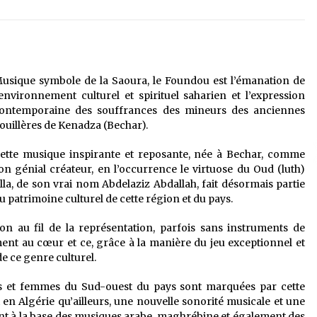
é
Quand on va vite
5 ans ago
Le monstrueux vieillard (Un récit
du Sud algérien)
usique symbole de la Saoura, le Foundou est l’émanation de
5 ans ago
’environnement culturel et spirituel saharien et l’expression
ontemporaine des souffrances des mineurs des anciennes
ouillères de Kenadza (Bechar).
Tradition orale/ D’où viennent les
contes et à quoi servent-ils?
ette musique inspirante et reposante, née à Bechar, comme
5 ans ago
on génial créateur, en l’occurrence le virtuose du Oud (luth)
lla, de son vrai nom Abdelaziz Abdallah, fait désormais partie
u patrimoine culturel de cette région et du pays.
on au fil de la représentation, parfois sans instruments de
ent au cœur et ce, grâce à la manière du jeu exceptionnel et
e ce genre culturel.
 et femmes du Sud-ouest du pays sont marquées par cette
 en Algérie qu’ailleurs, une nouvelle sonorité musicale et une
nt à la base des musiques arabe, maghrébine et également des