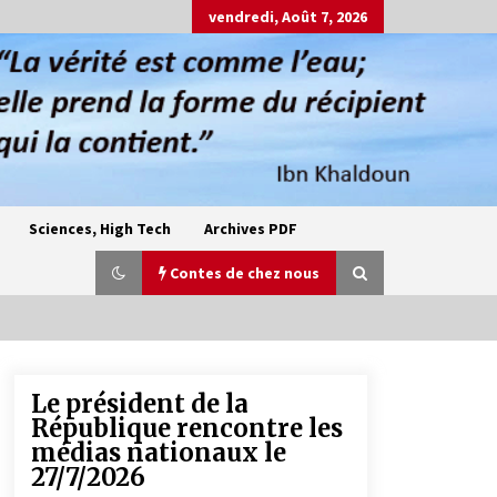
vendredi, Août 7, 2026
Sciences, High Tech
Archives PDF
Contes de chez nous
Le président de la
Oum el Gaïla / L’ogresse du M’zab
République rencontre les
4 ans ago
médias nationaux le
27/7/2026