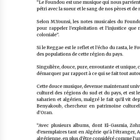
“Le Foundou est une musique qui nous parvient d
pétri avec la sueur et le sang de nos pères et de n
Selon M.Younsi, les notes musicales du Foundou
pour rappeler l’exploitation et l’injustice que
coloniale”.
Si le Reggae est le reflet et l’écho du rasta, le
des populations de cette région du pays.
Singulière, douce, pure, envoutante et unique, 
démarquer par rapport à ce qui se fait tout auto
Cette douce musique, devenue maintenant univers
culturel des régions du sud et du pays, et est l
saharien et algérien, malgré le fait qu’il vit 
Benyakoub, chercheur en patrimoine culturel
d’Oran.
“Avec plusieurs albums, dont El-Gasmia, Zohra
d’exemplaires tant en Algérie qu’à l’étranger, 
algérienne, en plus d’être considéré comme l’un 