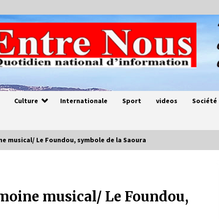
Culture
Internationale
Sport
videos
Société
ne musical/ Le Foundou, symbole de la Saoura
Magie de sorcier
4 ans ago
imoine musical/ Le Foundou,