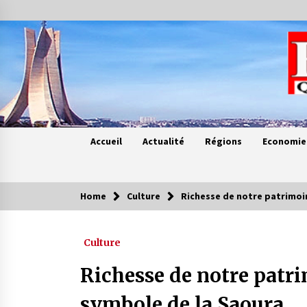
Skip
to
content
Accueil
Actualité
Régions
Economie
Home
Culture
Richesse de notre patrimoi
Contes de chez nous
Culture
Quand la mère n’est plus là (17e
partie)
Richesse de notre patr
4 ans ago
symbole de la Saoura