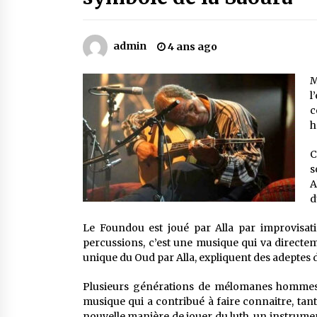
Mythes et croyances / L’hospitalit
des montagnards
4 ans ago
admin
4 ans ago
Le bouc de l’Au-delà
M
5 ans ago
l
c
h
Un conte targui/ Quand la tête est
vide
C
5 ans ago
s
A
d
Le Foundou est joué par Alla par improvisati
percussions, c’est une musique qui va directem
unique du Oud par Alla, expliquent des adeptes d
Plusieurs générations de mélomanes hommes
musique qui a contribué à faire connaitre, tant
nouvelle manière de jouer du luth, un instrume