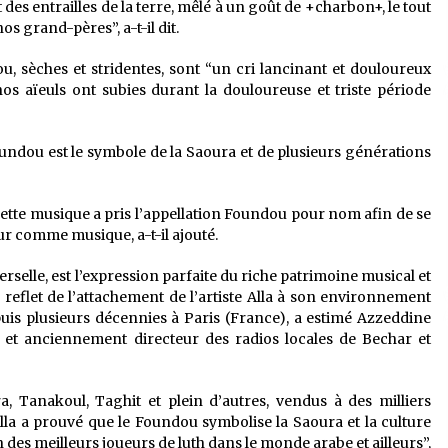
es entrailles de la terre, mêlé à un goût de +charbon+, le tout
os grand-pères”, a-t-il dit.
, sèches et stridentes, sont “un cri lancinant et douloureux
 nos aïeuls ont subies durant la douloureuse et triste période
 Foundou est le symbole de la Saoura et de plusieurs générations
cette musique a pris l’appellation Foundou pour nom afin de se
ur comme musique, a-t-il ajouté.
elle, est l’expression parfaite du riche patrimoine musical et
e reflet de l’attachement de l’artiste Alla à son environnement
depuis plusieurs décennies à Paris (France), a estimé Azzeddine
 et anciennement directeur des radios locales de Bechar et
, Tanakoul, Taghit et plein d’autres, vendus à des milliers
Alla a prouvé que le Foundou symbolise la Saoura et la culture
des meilleurs joueurs de luth dans le monde arabe et ailleurs”,