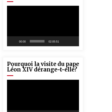
« Père, tiens-moi, je vais tomber ! »
5 ans ago
Lecteur
vidéo
Rencontre nocturne dans le désert
(Un conte touareg)
5 ans ago
00:00
02:05:51
Pourquoi la visite du pape
Léon XIV dérange-t-elle?
Lecteur
vidéo