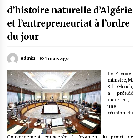
d’histoire naturelle d’Algérie
Mythes et croyances / L’hospitalité des
et l’entrepreneuriat à l’ordre
montagnards
4 ans ago
du jour
Quand on va vite
5 ans ago
admin
1 mois ago
Le Premier
« Père, tiens-moi, je vais tomber ! »
ministre, M.
5 ans ago
Sifi Ghrieb,
a présidé
mercredi,
Le bouc de l’Au-delà
une
5 ans ago
réunion du
Le monstrueux vieillard (Un récit du Sud
algérien)
Gouvernement consacrée à l’examen du projet de