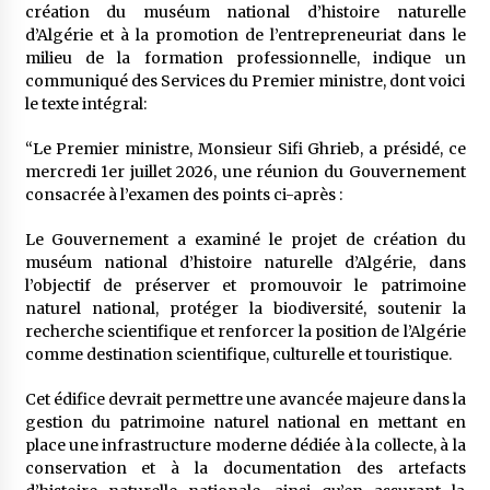
5 ans ago
création du muséum national d’histoire naturelle
d’Algérie et à la promotion de l’entrepreneuriat dans le
milieu de la formation professionnelle, indique un
Rencontre nocturne dans le désert (Un conte
communiqué des Services du Premier ministre, dont voici
touareg)
le texte intégral:
5 ans ago
“Le Premier ministre, Monsieur Sifi Ghrieb, a présidé, ce
Un conte targui/ Quand la tête est vide
mercredi 1er juillet 2026, une réunion du Gouvernement
5 ans ago
consacrée à l’examen des points ci-après :
Le Gouvernement a examiné le projet de création du
muséum national d’histoire naturelle d’Algérie, dans
Tradition orale/ D’où viennent les contes et à
quoi servent-ils?
l’objectif de préserver et promouvoir le patrimoine
5 ans ago
naturel national, protéger la biodiversité, soutenir la
recherche scientifique et renforcer la position de l’Algérie
comme destination scientifique, culturelle et touristique.
Cet édifice devrait permettre une avancée majeure dans la
gestion du patrimoine naturel national en mettant en
place une infrastructure moderne dédiée à la collecte, à la
conservation et à la documentation des artefacts