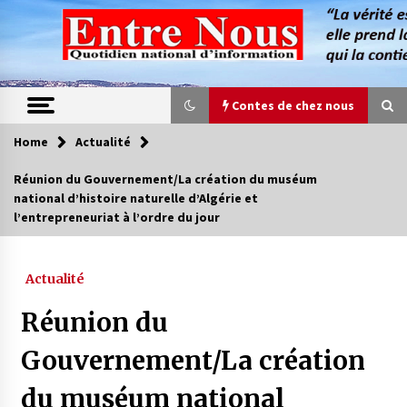
Skip
to
content
Contes de chez nous
Home
Actualité
Contes de chez nous
Réunion du Gouvernement/La création du muséum
national d’histoire naturelle d’Algérie et
Quand la mère n’est plus là (17e partie)
l’entrepreneuriat à l’ordre du jour
4 ans ago
Actualité
Magie de sorcier
4 ans ago
Réunion du
Gouvernement/La création
Oum el Gaïla / L’ogresse du M’zab
du muséum national
4 ans ago