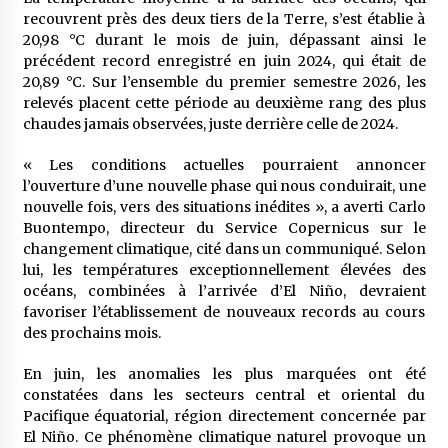
5 ans ago
recouvrent près des deux tiers de la Terre, s’est établie à
20,98 °C durant le mois de juin, dépassant ainsi le
précédent record enregistré en juin 2024, qui était de
Rencontre nocturne dans le désert (Un conte
touareg)
20,89 °C. Sur l’ensemble du premier semestre 2026, les
5 ans ago
relevés placent cette période au deuxième rang des plus
chaudes jamais observées, juste derrière celle de 2024.
Un conte targui/ Quand la tête est vide
« Les conditions actuelles pourraient annoncer
5 ans ago
l’ouverture d’une nouvelle phase qui nous conduirait, une
nouvelle fois, vers des situations inédites », a averti Carlo
Buontempo, directeur du Service Copernicus sur le
Tradition orale/ D’où viennent les contes et à
changement climatique, cité dans un communiqué. Selon
quoi servent-ils?
lui, les températures exceptionnellement élevées des
5 ans ago
océans, combinées à l’arrivée d’El Niño, devraient
favoriser l’établissement de nouveaux records au cours
des prochains mois.
En juin, les anomalies les plus marquées ont été
constatées dans les secteurs central et oriental du
Pacifique équatorial, région directement concernée par
El Niño. Ce phénomène climatique naturel provoque un