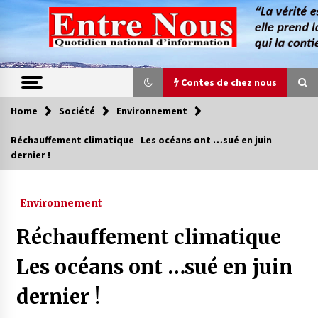
Skip
to
content
Contes de chez nous
Home
Société
Environnement
Contes de chez nous
Réchauffement climatique Les océans ont …sué en juin
dernier !
Quand la mère n’est plus là (17e partie)
4 ans ago
Environnement
Magie de sorcier
Réchauffement climatique
4 ans ago
Les océans ont …sué en juin
dernier !
Oum el Gaïla / L’ogresse du M’zab
4 ans ago