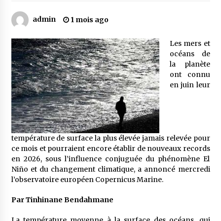
admin
1 mois ago
Mythes et croyances / L’hospitalité des
montagnards
Les mers et
4 ans ago
océans de
la planète
Quand on va vite
ont connu
5 ans ago
en juin leur
« Père, tiens-moi, je vais tomber ! »
5 ans ago
température de surface la plus élevée jamais relevée pour
ce mois et pourraient encore établir de nouveaux records
en 2026, sous l’influence conjuguée du phénomène El
Le bouc de l’Au-delà
Niño et du changement climatique, a annoncé mercredi
5 ans ago
l’observatoire européen Copernicus Marine.
Par Tinhinane Bendahmane
Le monstrueux vieillard (Un récit du Sud
algérien)
La température moyenne à la surface des océans, qui