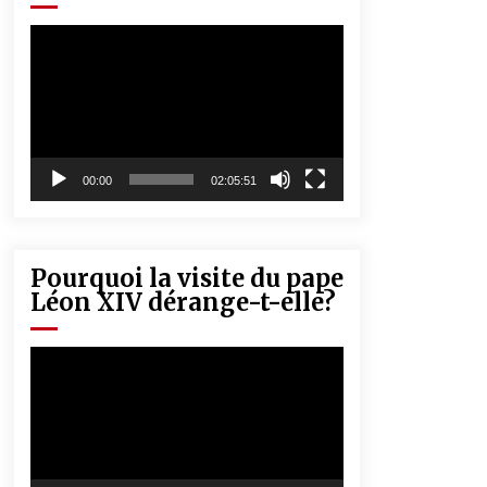
« Père, tiens-moi, je vais tomber ! »
5 ans ago
Lecteur
vidéo
Rencontre nocturne dans le désert
(Un conte touareg)
5 ans ago
00:00
02:05:51
Pourquoi la visite du pape
Léon XIV dérange-t-elle?
Lecteur
vidéo