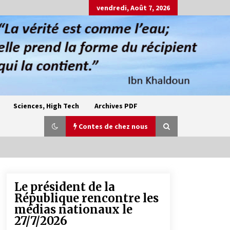
vendredi, Août 7, 2026
Sciences, High Tech
Archives PDF
Contes de chez nous
Le président de la
Oum el Gaïla / L’ogresse du M’zab
République rencontre les
4 ans ago
médias nationaux le
27/7/2026