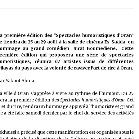
é
Quand on va vite
5 ans ago
Le monstrueux vieillard (Un récit
du Sud algérien)
a première édition des “Spectacles humoristiques d’Oran”
5 ans ago
e tiendra du 25 au 29 août à la salle de cinéma Es-Saâda, en
ommage au grand comédien Sirat Boumediene. Cette
remière édition qui proposera une série de spectacles
Tradition orale/ D’où viennent les
umoristiques, réunira 67 artistes issus de différentes
contes et à quoi servent-ils?
ilayas du pays avec la volonté de raviver l’art de rire à Oran.
5 ans ago
ar Yakout Abina
a ville d’Oran s’apprête à vivre au rythme de l’humour. Du 25
lera la première édition des
Spectacles humoristiques d’Oran
. Cet
té et du rire, rendra un hommage appuyé à l’humoriste et grand
 été faite samedi dernier par le chef du service des activités
haissi a précisé que cette manifestation est organisée sous le
nitiative de la direction de la Culture, en partenariat avec