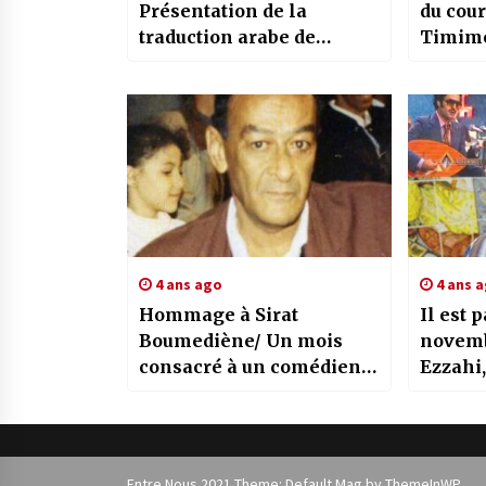
Présentation de la
du cou
traduction arabe de
Timimo
l’ouvrage “Aurès
pour l
Nememcha, témoignages
des pro
de compagnons de
cinéma
Mustapha Ben Boulaïd”
algéri
4 ans ago
4 ans 
Hommage à Sirat
Il est p
Boumediène/ Un mois
novemb
consacré à un comédien
Ezzahi,
hors du commun
et les a
Entre Nous 2021 Theme: Default Mag by
ThemeInWP