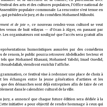
estival des arts et des cultures populaires, l’Office national de
e l’Assemblée populaire communale. La rencontre s’est tenue en
qui présidera le jury, et du comédien Mohamed Mihoubi.
ement et de joie »
, ce nouveau rendez-vous culturel se veut
stes venus de huit wilayas — d’Oran à Alger, en passant par
Les organisateurs ont souligné que l’accès sera gratuit afin
eprésentations humoristiques assurées par des comédiens
res de renom, le public pourra retrouver Abdelkader Secteur et
es, tels que Mohamed Khasani, Mohamed Yabdri, Imad Guedid,
ouabdallah, viendront enrichir l’affiche.
rammation, ce festival vise à redonner une place de choix à
t les échanges entre la jeune génération d’artistes et les
que des démarches sont déjà entreprises afin de faire de cet
ment dans le calendrier culturel de la ville.
 jury, a annoncé que chaque future édition sera dédiée à la
ette initiative a pour objectif de rendre hommage à ceux qui