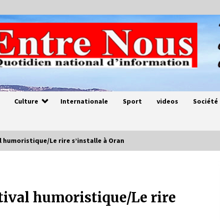
Culture
Internationale
Sport
videos
Société
 humoristique/Le rire s’installe à Oran
Magie de sorcier
4 ans ago
tival humoristique/Le rire