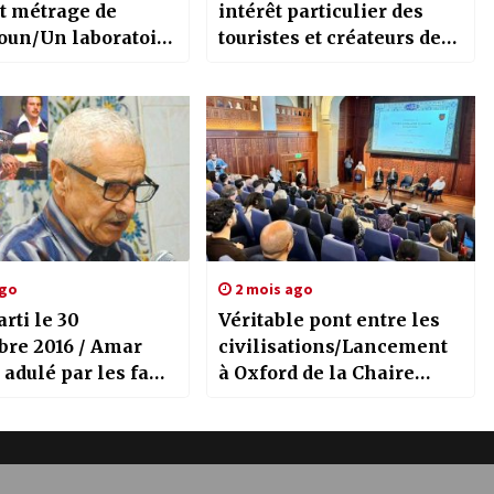
rt métrage de
intérêt particulier des
un/Un laboratoire
touristes et créateurs de
’accompagnement
contenu
jets
tographiques
ens
ago
2 mois ago
arti le 30
Véritable pont entre les
re 2016 / Amar
civilisations/Lancement
 adulé par les fans
à Oxford de la Chaire
rtistes
Emir Abdelkader