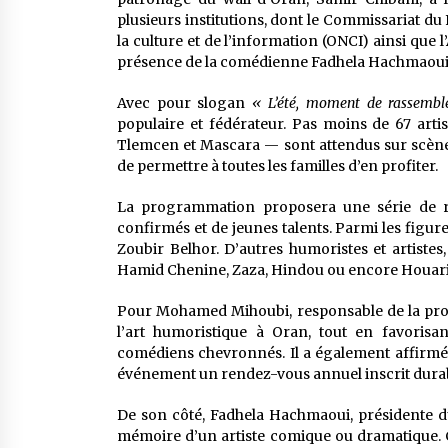
plusieurs institutions, dont le Commissariat du F
la culture et de l’information (ONCI) ainsi qu
présence de la comédienne Fadhela Hachmaoui, 
Avec pour slogan
« L’été, moment de rassembl
populaire et fédérateur. Pas moins de 67 arti
Tlemcen et Mascara — sont attendus sur scène. 
de permettre à toutes les familles d’en profiter.
La programmation proposera une série de r
confirmés et de jeunes talents. Parmi les figu
Zoubir Belhor. D’autres humoristes et artist
Hamid Chenine, Zaza, Hindou ou encore Houari B
Pour Mohamed Mihoubi, responsable de la prog
l’art humoristique à Oran, tout en favorisan
comédiens chevronnés. Il a également affirmé 
événement un rendez-vous annuel inscrit durable
De son côté, Fadhela Hachmaoui, présidente du
mémoire d’un artiste comique ou dramatique. C