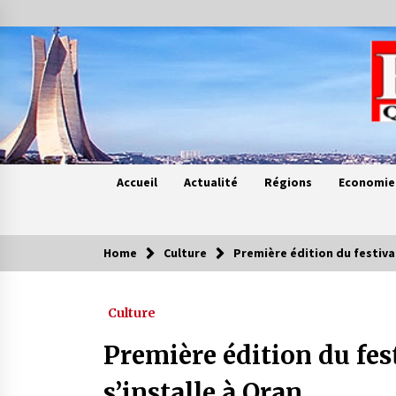
Skip
to
content
Accueil
Actualité
Régions
Economie
Home
Culture
Première édition du festival
Contes de chez nous
Culture
Quand la mère n’est plus là (17e
partie)
Première édition du fes
4 ans ago
s’installe à Oran