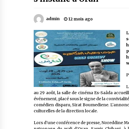
Mythes et croyances / L’hospitalit
des montagnards
4 ans ago
admin
12 mois ago
Le bouc de l’Au-delà
L
5 ans ago
s
h
p
Un conte targui/ Quand la tête est
h
vide
w
5 ans ago
P
L
au 29 août, la salle de cinéma Es-Saâda accueil
événement, placé sous le signe de la conviviali
comédien disparu, Sirat Boumediene. L’annonce a
culturelles de la direction locale.
Lors d’une conférence de presse, Noreddine Mek
patronage du wali d’Oran, Samir Chibani, à l’i