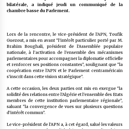
5 ans ago
bilatérale, a indiqué jeudi un communiqué de la
chambre basse du Parlement.
Rencontre nocturne dans le désert (Un conte
touareg)
5 ans ago
Lors de la rencontre, le vice-président de l’APN, Toufik
Guezout, a mis en avant “l’intérêt particulier porté par M.
Un conte targui/ Quand la tête est vide
Brahim Boughali, président de l’Assemblée populaire
5 ans ago
nationale, à l’activation de l’ensemble des mécanismes
parlementaires pour accompagner la diplomatie officielle
et renforcer ses positions constantes”, soulignant que “la
Tradition orale/ D’où viennent les contes et à
coopération entre l’APN et le Parlement centraméricain
quoi servent-ils?
s’inscrit dans cette vision stratégique”.
5 ans ago
A cette occasion, les deux parties ont mis en exergue “la
solidité des relations entre l’Algérie et l’ensemble des Etats
membres de cette institution parlementaire régionale”,
saluant “la convergence de vues sur plusieurs questions
d’intérêt commun”.
Le vice-président de l’APN a, à cet égard, salué les valeurs