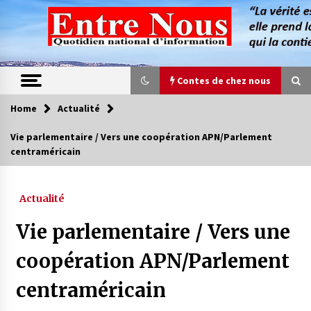
Skip
to
content
Contes de chez nous
Home
Actualité
Contes de chez nous
Vie parlementaire / Vers une coopération APN/Parlement
centraméricain
Quand la mère n’est plus là (17e partie)
4 ans ago
Actualité
Magie de sorcier
Vie parlementaire / Vers une
4 ans ago
coopération APN/Parlement
centraméricain
Oum el Gaïla / L’ogresse du M’zab
4 ans ago