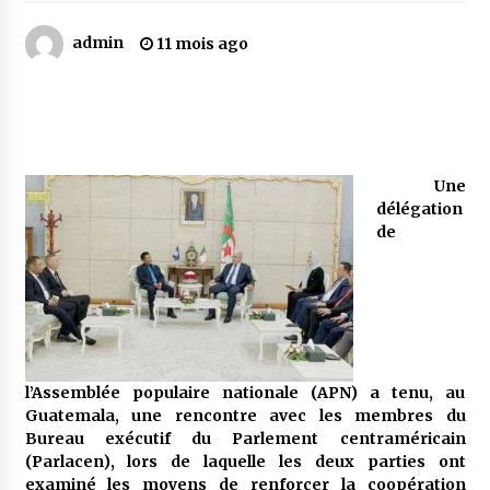
admin
11 mois ago
Mythes et croyances / L’hospitalité des
montagnards
4 ans ago
Quand on va vite
5 ans ago
Une
délégation
de
« Père, tiens-moi, je vais tomber ! »
5 ans ago
Le bouc de l’Au-delà
5 ans ago
l’Assemblée populaire nationale (APN) a tenu, au
Guatemala, une rencontre avec les membres du
Bureau exécutif du Parlement centraméricain
Le monstrueux vieillard (Un récit du Sud
(Parlacen), lors de laquelle les deux parties ont
algérien)
examiné les moyens de renforcer la coopération