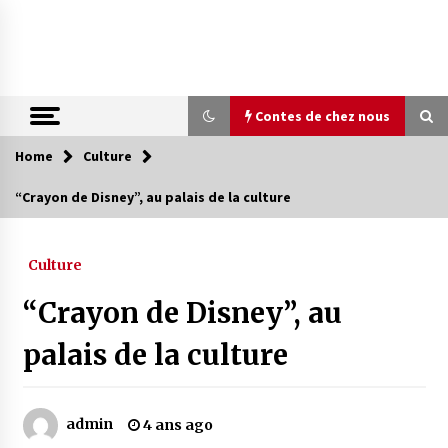
Skip
to
content
Contes de chez nous
Home
Culture
Contes de chez nous
“Crayon de Disney”, au palais de la culture
Quand la mère n’est plus là (17e partie)
4 ans ago
Culture
“Crayon de Disney”, au
Magie de sorcier
4 ans ago
palais de la culture
Oum el Gaïla / L’ogresse du M’zab
admin
4 ans ago
4 ans ago