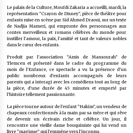
Le palais de la Culture, Moufdi Zakaria a accueilli, mardi, la
représentation “Crayon de Disney”, pièce de théâtre pour
Mythes et croyances / L’hospitalité des
enfants mise en scène par Sid Ahmed Draoui, sur un texte
montagnards
de Nadjia Mameri, qui emprunte des personnages aux
4 ans ago
contes merveilleux et romans célèbres du monde pour
instiller l’amour, la paix, l’amitié et tant de valeurs nobles
Quand on va vite
dans le cœur des enfants.
5 ans ago
Produit par l’association “Amis de Mansourah” de
Tlemcen et présenté dans le cadre du programme du
mois de l’Enfance, ce spectacle a vu la présence d’un
« Père, tiens-moi, je vais tomber ! »
public nombreux d’enfants accompagnés de leurs
5 ans ago
parents qui a interagi avec les comédiens tout au long de
la pièce, d’une durée de 45 minutes et emporté par
l’histoire tellement passionnante.
Le bouc de l’Au-delà
5 ans ago
La pièce tourne autour de l’enfant “Hakim”, un vendeur de
chapeaux confectionnés à la main par sa mère et qui rêve
de devenir un écrivain riche et célèbre. Un jour, il
Le monstrueux vieillard (Un récit du Sud
rencontre une vieille dame bouquiniste qui lui vend un
algérien)
livre “magique” qui l’emmène vers l’inconnu.