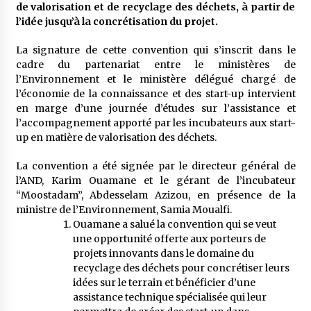
5 ans ago
de valorisation et de recyclage des déchets, à partir de
l’idée jusqu’à la concrétisation du projet.
Rencontre nocturne dans le désert (Un conte
La signature de cette convention qui s’inscrit dans le
touareg)
cadre du partenariat entre le ministères de
5 ans ago
l’Environnement et le ministère délégué chargé de
l’économie de la connaissance et des start-up intervient
Un conte targui/ Quand la tête est vide
en marge d’une journée d’études sur l’assistance et
5 ans ago
l’accompagnement apporté par les incubateurs aux start-
up en matière de valorisation des déchets.
La convention a été signée par le directeur général de
Tradition orale/ D’où viennent les contes et à
l’AND, Karim Ouamane et le gérant de l’incubateur
quoi servent-ils?
“Moostadam”, Abdesselam Azizou, en présence de la
5 ans ago
ministre de l’Environnement, Samia Moualfi.
Ouamane a salué la convention qui se veut
une opportunité offerte aux porteurs de
projets innovants dans le domaine du
recyclage des déchets pour concrétiser leurs
idées sur le terrain et bénéficier d’une
assistance technique spécialisée qui leur