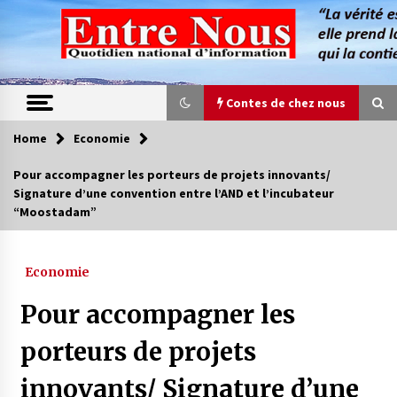
Skip
to
content
Contes de chez nous
Home
Economie
Contes de chez nous
Pour accompagner les porteurs de projets innovants/
Signature d’une convention entre l’AND et l’incubateur
Quand la mère n’est plus là (17e partie)
“Moostadam”
4 ans ago
Economie
Magie de sorcier
4 ans ago
Pour accompagner les
porteurs de projets
Oum el Gaïla / L’ogresse du M’zab
innovants/ Signature d’une
4 ans ago