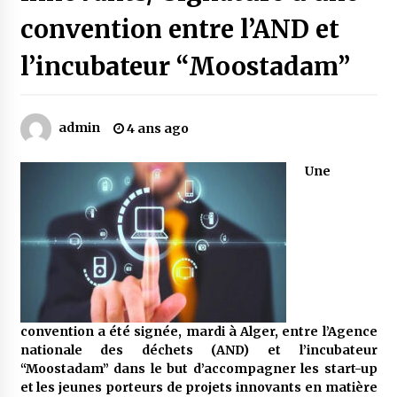
convention entre l’AND et
Mythes et croyances / L’hospitalité des
l’incubateur “Moostadam”
montagnards
4 ans ago
admin
4 ans ago
Quand on va vite
5 ans ago
Une
« Père, tiens-moi, je vais tomber ! »
5 ans ago
Le bouc de l’Au-delà
5 ans ago
convention a été signée, mardi à Alger, entre l’Agence
nationale des déchets (AND) et l’incubateur
“Moostadam” dans le but d’accompagner les start-up
Le monstrueux vieillard (Un récit du Sud
algérien)
et les jeunes porteurs de projets innovants en matière