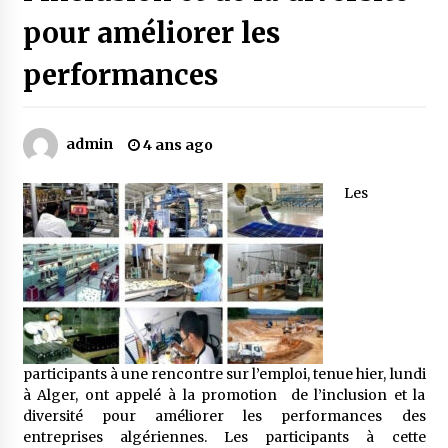
pour améliorer les
Mythes et croyances / L’hospitalité des
performances
montagnards
4 ans ago
admin
4 ans ago
Quand on va vite
5 ans ago
Les
« Père, tiens-moi, je vais tomber ! »
5 ans ago
Le bouc de l’Au-delà
5 ans ago
participants à une rencontre sur l’emploi, tenue hier, lundi
à Alger, ont appelé à la promotion de l’inclusion et la
diversité pour améliorer les performances des
Le monstrueux vieillard (Un récit du Sud
algérien)
entreprises algériennes. Les participants à cette