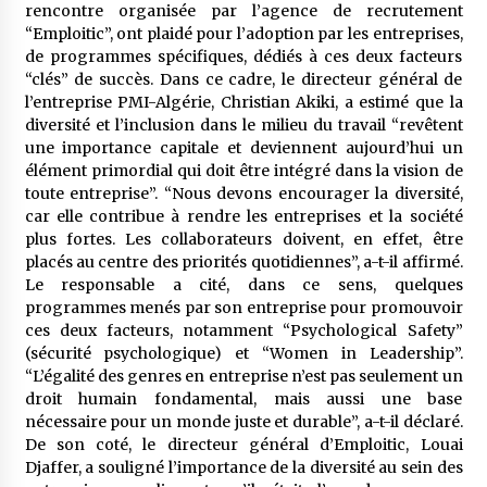
5 ans ago
rencontre organisée par l’agence de recrutement
“Emploitic”, ont plaidé pour l’adoption par les entreprises,
de programmes spécifiques, dédiés à ces deux facteurs
Rencontre nocturne dans le désert (Un conte
“clés” de succès. Dans ce cadre, le directeur général de
touareg)
l’entreprise PMI-Algérie, Christian Akiki, a estimé que la
5 ans ago
diversité et l’inclusion dans le milieu du travail “revêtent
une importance capitale et deviennent aujourd’hui un
Un conte targui/ Quand la tête est vide
élément primordial qui doit être intégré dans la vision de
5 ans ago
toute entreprise”. “Nous devons encourager la diversité,
car elle contribue à rendre les entreprises et la société
plus fortes. Les collaborateurs doivent, en effet, être
placés au centre des priorités quotidiennes”, a-t-il affirmé.
Tradition orale/ D’où viennent les contes et à
quoi servent-ils?
Le responsable a cité, dans ce sens, quelques
5 ans ago
programmes menés par son entreprise pour promouvoir
ces deux facteurs, notamment “Psychological Safety”
(sécurité psychologique) et “Women in Leadership”.
“L’égalité des genres en entreprise n’est pas seulement un
droit humain fondamental, mais aussi une base
nécessaire pour un monde juste et durable”, a-t-il déclaré.
De son coté, le directeur général d’Emploitic, Louai
Djaffer, a souligné l’importance de la diversité au sein des