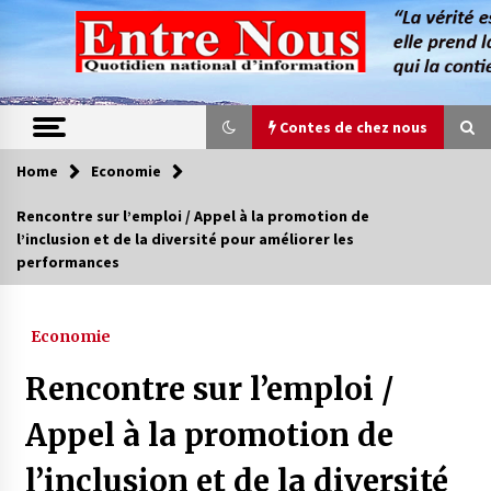
Skip
to
content
Contes de chez nous
Home
Economie
Contes de chez nous
Rencontre sur l’emploi / Appel à la promotion de
l’inclusion et de la diversité pour améliorer les
Quand la mère n’est plus là (17e partie)
performances
4 ans ago
Economie
Magie de sorcier
4 ans ago
Rencontre sur l’emploi /
Appel à la promotion de
Oum el Gaïla / L’ogresse du M’zab
l’inclusion et de la diversité
4 ans ago